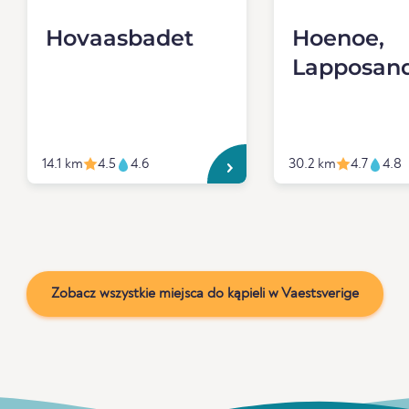
Hovaasbadet
Hoenoe,
Lapposan
14.1 km
4.5
4.6
30.2 km
4.7
4.8
Zobacz wszystkie miejsca do kąpieli w Vaestsverige