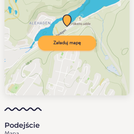
Załaduj mapę
Podejście
Mapa