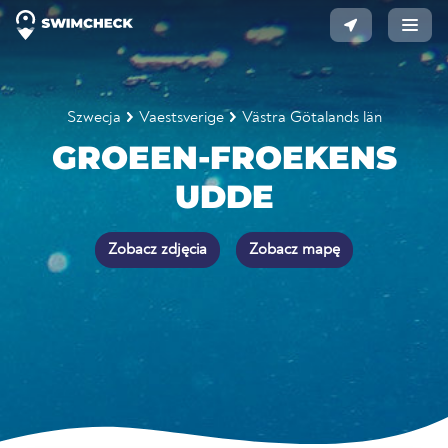
Szwecja
Vaestsverige
Västra Götalands län
GROEEN-FROEKENS
UDDE
Zobacz zdjęcia
Zobacz mapę