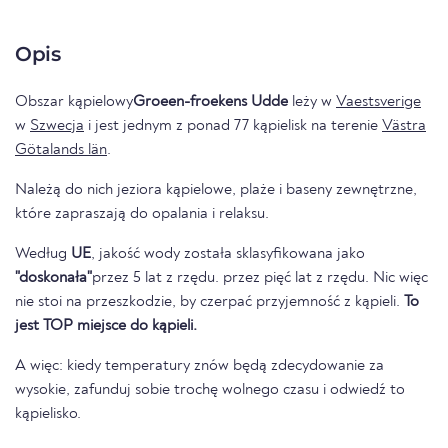
Opis
Obszar kąpielowy
Groeen-froekens Udde
leży w
Vaestsverige
w
Szwecja
i jest jednym z ponad 77 kąpielisk na terenie
Västra
Götalands län
.
Należą do nich jeziora kąpielowe, plaże i baseny zewnętrzne,
które zapraszają do opalania i relaksu.
Według
UE
, jakość wody została sklasyfikowana jako
"doskonała"
przez 5 lat z rzędu. przez pięć lat z rzędu. Nic więc
nie stoi na przeszkodzie, by czerpać przyjemność z kąpieli.
To
jest TOP miejsce do kąpieli.
A więc: kiedy temperatury znów będą zdecydowanie za
wysokie, zafunduj sobie trochę wolnego czasu i odwiedź to
kąpielisko.