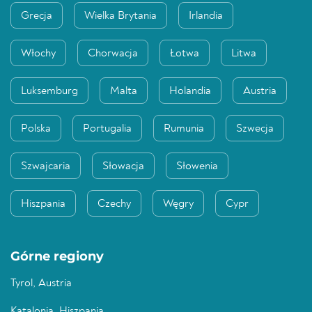
Grecja
Wielka Brytania
Irlandia
Włochy
Chorwacja
Łotwa
Litwa
Luksemburg
Malta
Holandia
Austria
Polska
Portugalia
Rumunia
Szwecja
Szwajcaria
Słowacja
Słowenia
Hiszpania
Czechy
Węgry
Cypr
Górne regiony
Tyrol, Austria
Katalonia, Hiszpania