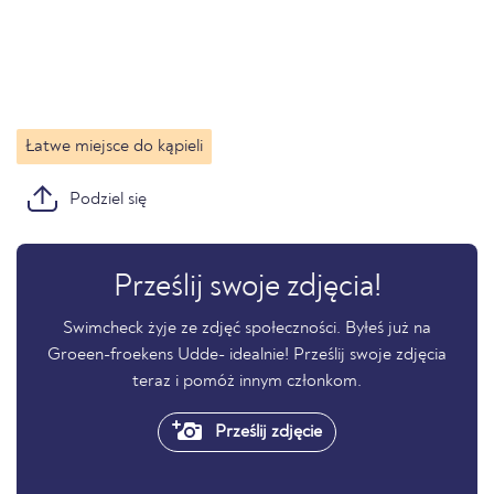
Łatwe miejsce do kąpieli
Podziel się
Prześlij swoje zdjęcia!
Swimcheck żyje ze zdjęć społeczności. Byłeś już na
Groeen-froekens Udde- idealnie! Prześlij swoje zdjęcia
teraz i pomóż innym członkom.
Prześlij zdjęcie