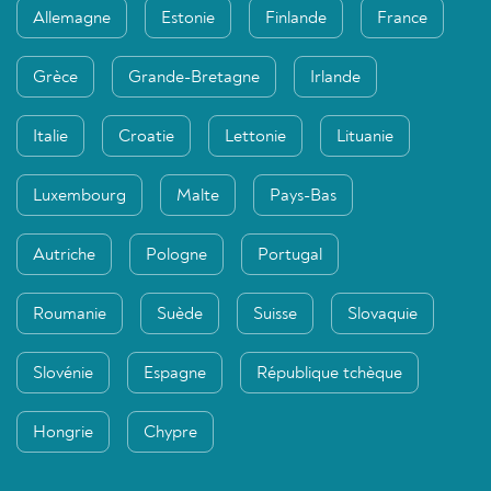
Allemagne
Estonie
Finlande
France
Grèce
Grande-Bretagne
Irlande
Italie
Croatie
Lettonie
Lituanie
Luxembourg
Malte
Pays-Bas
Autriche
Pologne
Portugal
Roumanie
Suède
Suisse
Slovaquie
Slovénie
Espagne
République tchèque
Hongrie
Chypre