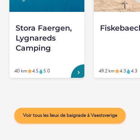
Stora Faergen,
Fiskebaec
Lygnareds
Camping
40 km
4.5
5.0
49.2 km
4.3
4.3
Voir tous les lieux de baignade à Vaestsverige