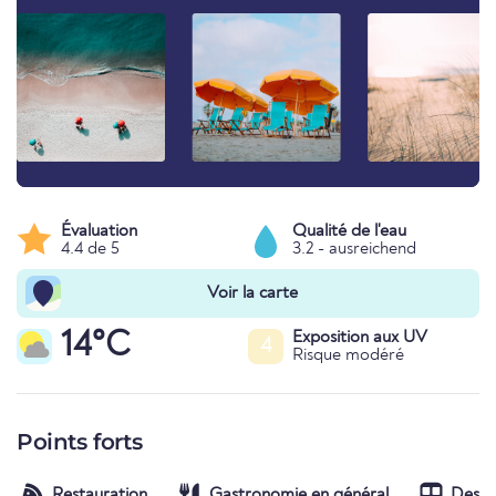
Évaluation
Qualité de l'eau
4.4 de 5
3.2 - ausreichend
Voir la carte
14°C
Exposition aux UV
4
Risque modéré
Points forts
Restauration
Gastronomie en général
Desser