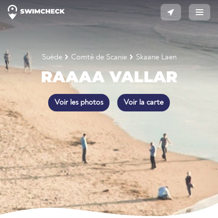
Suède
Comté de Scanie
Skaane Laen
RAAAA VALLAR
Voir les photos
Voir la carte