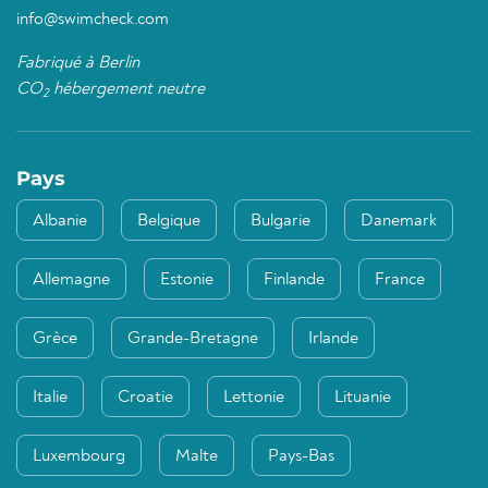
info@swimcheck.com
Fabriqué à Berlin
CO
hébergement neutre
2
Pays
Albanie
Belgique
Bulgarie
Danemark
Allemagne
Estonie
Finlande
France
Grèce
Grande-Bretagne
Irlande
Italie
Croatie
Lettonie
Lituanie
Luxembourg
Malte
Pays-Bas