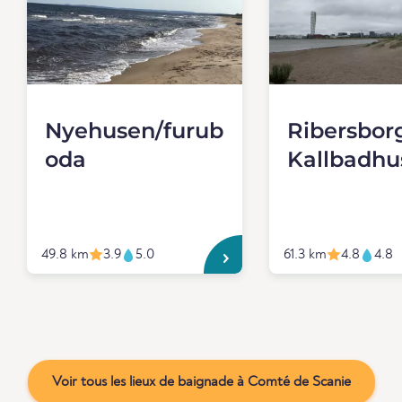
Nyehusen/furub
Ribersbor
oda
Kallbadhu
49.8 km
3.9
5.0
61.3 km
4.8
4.8
Voir tous les lieux de baignade à Comté de Scanie