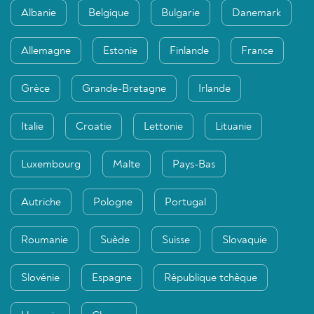
Albanie
Belgique
Bulgarie
Danemark
Allemagne
Estonie
Finlande
France
Grèce
Grande-Bretagne
Irlande
Italie
Croatie
Lettonie
Lituanie
Luxembourg
Malte
Pays-Bas
Autriche
Pologne
Portugal
Roumanie
Suède
Suisse
Slovaquie
Slovénie
Espagne
République tchèque