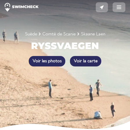
Suède
Comté de Scanie
Skaane Laen
RYSSVAEGEN
Voir les photos
Voir la carte