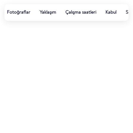
Fotoğraflar
Yaklaşım
Çalışma saatleri
Kabul
Su k