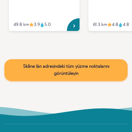
49.8 km
3.9
5.0
61.3 km
4.8
4.8
Skåne län adresindeki tüm yüzme noktalarını
görüntüleyin