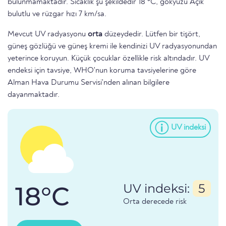
bulunmamaktadır. Sıcaklık şu şekildedir 18 °C, gökyüzü Açık
bulutlu ve rüzgar hızı 7 km/sa.
Mevcut UV radyasyonu
orta
düzeydedir. Lütfen bir tişört,
güneş gözlüğü ve güneş kremi ile kendinizi UV radyasyonundan
yeterince koruyun. Küçük çocuklar özellikle risk altındadır. UV
endeksi için tavsiye, WHO'nun koruma tavsiyelerine göre
Alman Hava Durumu Servisi'nden alınan bilgilere
dayanmaktadır.
UV indeksi
18°C
UV indeksi:
5
Orta derecede risk