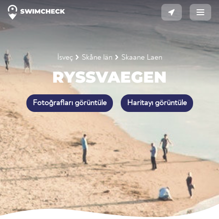
İsveç
Skåne län
Skaane Laen
RYSSVAEGEN
Fotoğrafları görüntüle
Haritayı görüntüle