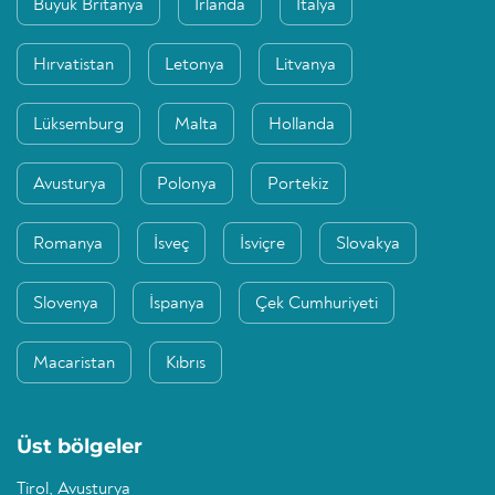
Büyük Britanya
İrlanda
İtalya
Hırvatistan
Letonya
Litvanya
Lüksemburg
Malta
Hollanda
Avusturya
Polonya
Portekiz
Romanya
İsveç
İsviçre
Slovakya
Slovenya
İspanya
Çek Cumhuriyeti
Macaristan
Kıbrıs
Üst bölgeler
Tirol, Avusturya