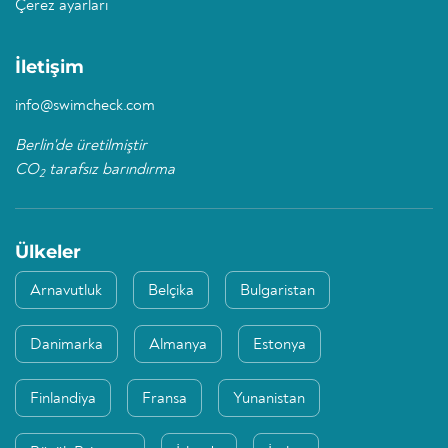
Çerez ayarları
İletişim
info@swimcheck.com
Berlin'de üretilmiştir
CO
tarafsız barındırma
2
Ülkeler
Arnavutluk
Belçika
Bulgaristan
Danimarka
Almanya
Estonya
Finlandiya
Fransa
Yunanistan