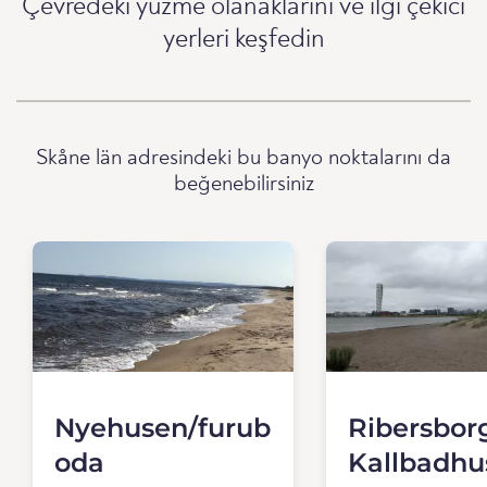
Çevredeki yüzme olanaklarını ve ilgi çekici
yerleri keşfedin
Skåne län adresindeki bu banyo noktalarını da
beğenebilirsiniz
Nyehusen/furub
Ribersbor
oda
Kallbadhu