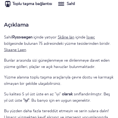
Toplu taşıma bağlantısı
Sahil
Açıklama
Sahil
Ryssvaegen
içinde yatıyor
Skåne län
içinde
İsveç
bölgesinde bulunan 75 adresindeki yüzme tesislerinden biridir.
Skaane Laen
.
Bunlar arasında sizi güneşlenmeye ve dinlenmeye davet eden
yüzme gölleri, plajlar ve açık havuzlar bulunmaktadır.
Yüzme alanına toplu taşıma araçlarıyla çevre dostu ve karmaşık
olmayan bir şekilde ulaşabilirsiniz.
Su kalitesi 5 yıl üst üste en az "iyi"
olarak
sınıflandırılmıştır. Beş
yıl üst üste
"iyi"
. Bu banyo için en uygun seçenektir.
Bu yüzden daha fazla tereddüt etmeyin ve serin sulara dalın!
Umarız yüzmekten keyif alırsınız ve isterseniz yorumlarınızda