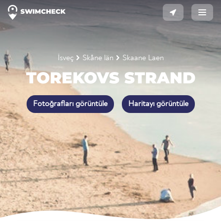
İsveç
Skåne län
Skaane Laen
TOREKOVS STRAND
Fotoğrafları görüntüle
Haritayı görüntüle