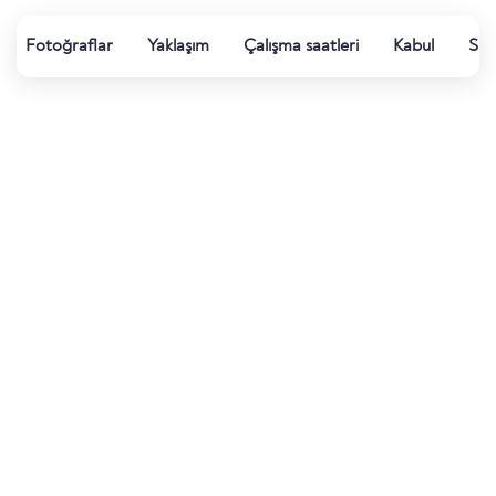
Fotoğraflar
Yaklaşım
Çalışma saatleri
Kabul
Su k