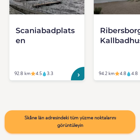
Scaniabadplats
Ribersbor
en
Kallbadhu
92.8 km
4.5
3.3
94.2 km
4.8
4.8
Skåne län adresindeki tüm yüzme noktalarını
görüntüleyin