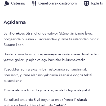
Catering
Genel olarak gastronomi
Toplu taş
Açıklama
Sahil
Torekovs Strand
içinde yatıyor
Skåne län
içinde
İsveç
bölgesinde bulunan 75 adresindeki yüzme tesislerinden biridir.
Skaane Laen
.
Bunlar arasında sizi güneşlenmeye ve dinlenmeye davet eden
yüzme gölleri, plajlar ve açık havuzlar bulunmaktadır.
Yüzdükten sonra akşamı bir restoranda sonlandırmak
isterseniz, yüzme alanının yakınında kesinlikle doğru teklifi
bulacaksınız.
Yüzme alanına toplu taşıma araçlarıyla kolayca ulaşılabilir.
Su kalitesi art arda 5 yıl boyunca en az "yeterli"
olarak
sınıflandırılmıştır. Beş yıl üst üste
"yeterli"
.