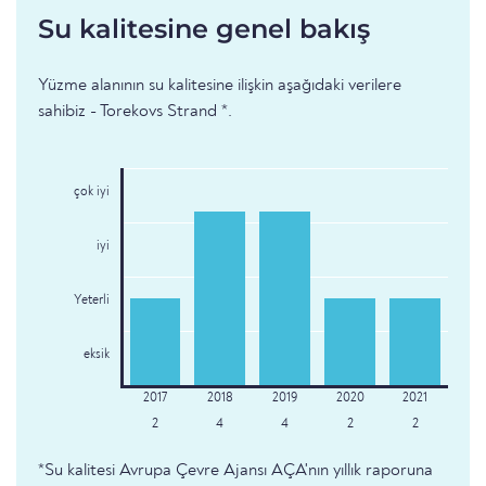
Su kalitesine genel bakış
Yüzme alanının su kalitesine ilişkin aşağıdaki verilere
sahibiz - Torekovs Strand *.
çok iyi
iyi
Yeterli
eksik
2
4
4
2
2
*Su kalitesi Avrupa Çevre Ajansı AÇA'nın yıllık raporuna