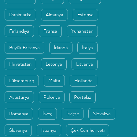
Danimarka
Almanya
Estonya
Finlandiya
Fransa
Yunanistan
Büyük Britanya
İrlanda
İtalya
Hırvatistan
Letonya
Litvanya
Lüksemburg
Malta
Hollanda
Avusturya
Polonya
Portekiz
Romanya
İsveç
İsviçre
Slovakya
Slovenya
İspanya
Çek Cumhuriyeti