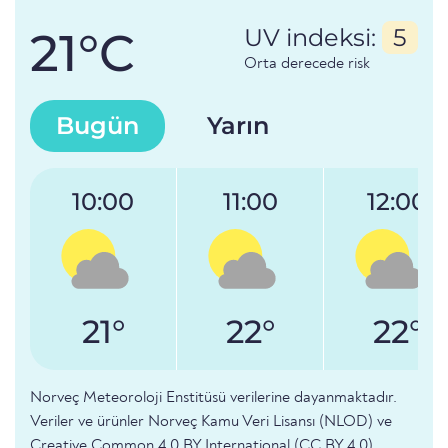
21°C
UV indeksi:
5
Orta derecede risk
Bugün
Yarın
10:00
11:00
12:00
21°
22°
22°
Norveç Meteoroloji Enstitüsü verilerine dayanmaktadır.
Veriler ve ürünler Norveç Kamu Veri Lisansı (NLOD) ve
Creative Common 4.0 BY International (CC BY 4.0)