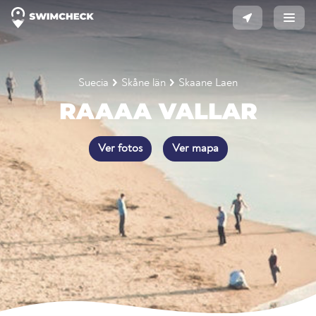
Suecia
Skåne län
Skaane Laen
RAAAA VALLAR
Ver fotos
Ver mapa