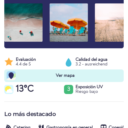
Evaluación
Calidad del agua
4.4 de 5
3.2 - ausreichend
Ver mapa
13°C
Exposición UV
3
Riesgo bajo
Lo más destacado
Catering
Gastronomía en general
Conexión 