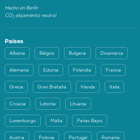
Hecho en Berlín
CO
alojamiento neutral
2
Países
Albania
Bélgica
Bulgaria
Dinamarca
Alemania
Estonia
Finlandia
Francia
Grecia
Gran Bretaña
Irlanda
Italia
Croacia
Letonia
Lituania
Luxemburgo
Malta
Países Bajos
Austria
Polonia
Portugal
Rumanía