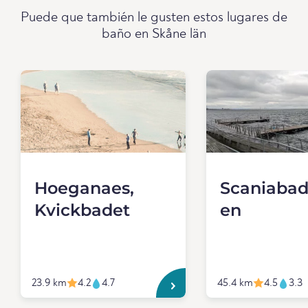
Puede que también le gusten estos lugares de
baño en Skåne län
Hoeganaes,
Scaniabad
Kvickbadet
en
23.9 km
4.2
4.7
45.4 km
4.5
3.3