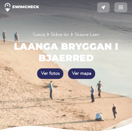
Suecia
Skåne län
Skaane Laen
LAANGA BRYGGAN I
BJAERRED
Ver fotos
Ver mapa