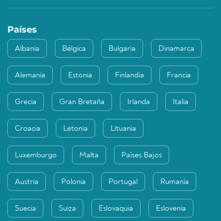
Países
Albania
Bélgica
Bulgaria
Dinamarca
Alemania
Estonia
Finlandia
Francia
Grecia
Gran Bretaña
Irlanda
Italia
Croacia
Letonia
Lituania
Luxemburgo
Malta
Países Bajos
Austria
Polonia
Portugal
Rumanía
Suecia
Suiza
Eslovaquia
Eslovenia