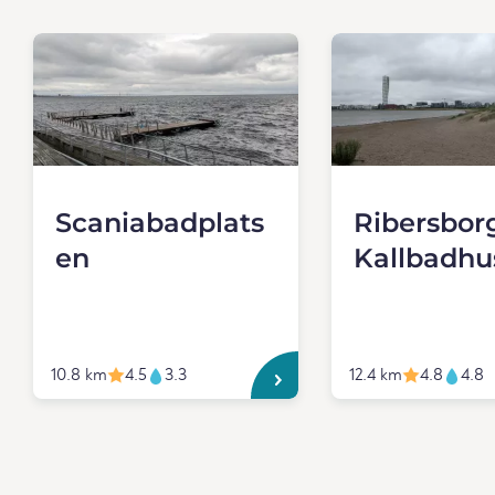
Scaniabadplats
Ribersbor
en
Kallbadhu
10.8 km
4.5
3.3
12.4 km
4.8
4.8