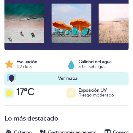
Evaluación
Calidad del agua
4.2 de 5
5.0 - sehr gut
Ver mapa
17°C
Exposición UV
4
Riesgo moderado
Lo más destacado
Catering
Gastronomía en general
Conexión 