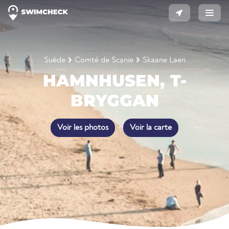
Suède
Comté de Scanie
Skaane Laen
HAMNHUSEN, T-
BRYGGAN
Voir les photos
Voir la carte