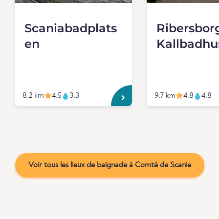
Scaniabadplats
Ribersbor
en
Kallbadhu
8.2 km
4.5
3.3
9.7 km
4.8
4.8
Voir tous les lieux de baignade à Comté de Scanie