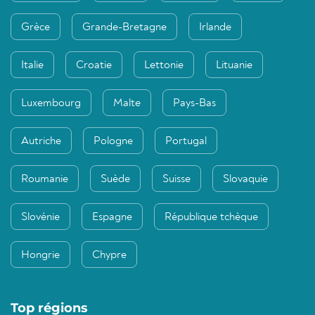
Grèce
Grande-Bretagne
Irlande
Italie
Croatie
Lettonie
Lituanie
Luxembourg
Malte
Pays-Bas
Autriche
Pologne
Portugal
Roumanie
Suède
Suisse
Slovaquie
Slovénie
Espagne
République tchèque
Hongrie
Chypre
Top régions