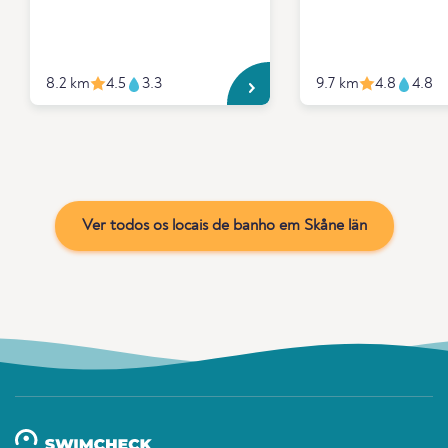
8.2 km
4.5
3.3
9.7 km
4.8
4.8
Ver todos os locais de banho em Skåne län