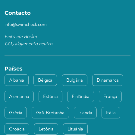
Contacto
info@swimcheck.com
Feito em Berlim
CO
alojamento neutro
2
Países
Albânia
Bélgica
Bulgária
Dinamarca
Alemanha
Estónia
Finlândia
França
Grécia
Grã-Bretanha
Irlanda
Itália
Croácia
Letónia
Lituânia