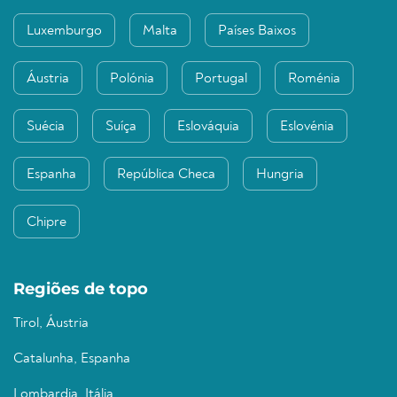
Luxemburgo
Malta
Países Baixos
Áustria
Polónia
Portugal
Roménia
Suécia
Suíça
Eslováquia
Eslovénia
Espanha
República Checa
Hungria
Chipre
Regiões de topo
Tirol, Áustria
Catalunha, Espanha
Lombardia, Itália