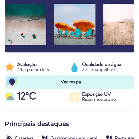
Avaliação
Qualidade da água
4.1 a partir de 5
2.7 - mangelhaft
Ver mapa
12°C
Exposição UV
4
Risco moderado
Principais destaques
Catering
Gastronomia em geral
Restaurant