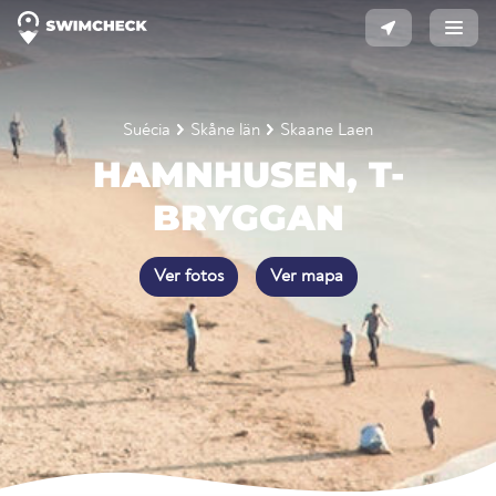
Suécia
Skåne län
Skaane Laen
HAMNHUSEN, T-
BRYGGAN
Ver fotos
Ver mapa