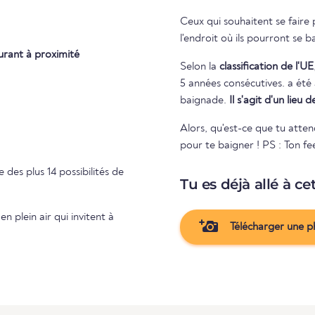
Ceux qui souhaitent se faire
l'endroit où ils pourront se b
urant à proximité
Selon la
classification de l'UE
5 années consécutives. a été attribuée à la baignade. Rien ne s'oppose donc aux plaisirs de la
baignade.
Il s'agit d'un lieu
Alors, qu'est-ce que tu atten
pour te baigner ! PS : Ton fee
e des plus 14 possibilités de
Tu es déjà allé à ce
n plein air qui invitent à
Télécharger une p