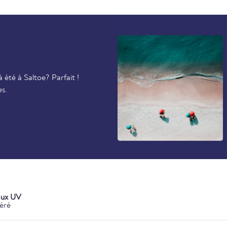
été à Saltoe? Parfait !
es.
aux UV
éré