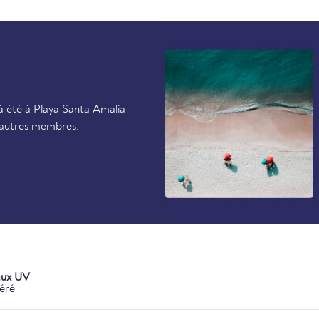
à été à Playa Santa Amalia
s autres membres.
aux UV
éré