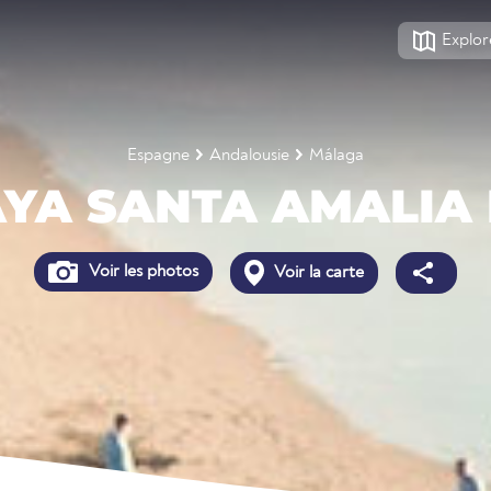
Explor
Espagne
Andalousie
Málaga
YA SANTA AMALIA
Voir les photos
Voir la carte