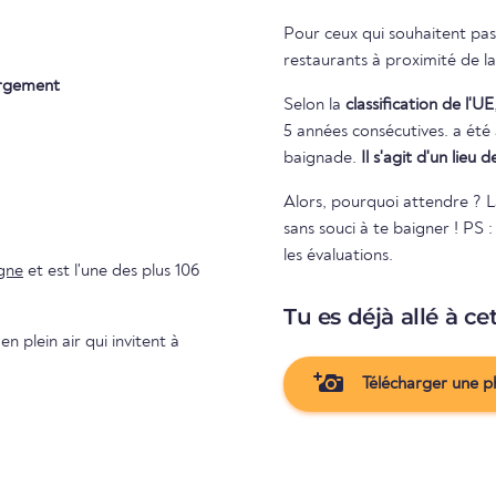
Pour ceux qui souhaitent pass
restaurants à proximité de la
rgement
Selon la
classification de l'UE
5 années consécutives. a été attribuée à la baignade. Rien ne s'oppose donc aux plaisirs de la
baignade.
Il s'agit d'un lieu
Alors, pourquoi attendre ? La
sans souci à te baigner ! PS :
les évaluations.
gne
et est l'une des plus 106
Tu es déjà allé à ce
n plein air qui invitent à
Télécharger une p