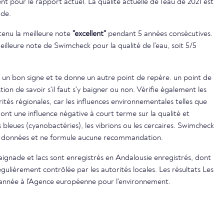
 pour le rapport actuel. La qualité actuelle de l'eau de 2021 est
ade.
btenu la meilleure note
"excellent"
pendant 5 années consécutives.
eilleure note de Swimcheck pour la qualité de l'eau, soit 5/5
 un bon signe et te donne un autre point de repère. un point de
on de savoir s'il faut s'y baigner ou non. Vérifie également les
ités régionales, car les influences environnementales telles que
s ont une influence négative à court terme sur la qualité et
s bleues (cyanobactéries), les vibrions ou les cercaires. Swimcheck
es données et ne formule aucune recommandation.
baignade et lacs sont enregistrés en Andalousie enregistrés, dont
égulièrement contrôlée par les autorités locales. Les résultats Les
 année à l'Agence européenne pour l'environnement.