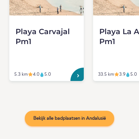
Playa Carvajal
Playa La 
Pm1
Pm1
5.3 km
4.0
5.0
33.5 km
3.9
5.0
Bekijk alle badplaatsen in Andalusië