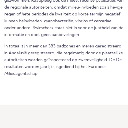
gezwommen. Raadpleeg ook de meest recente publicaties van
de regionale autoriteiten, omdat milieu-invloeden zoals hevige
regen of hete periodes de kwaliteit op korte termijn negatief
kunnen beïnvloeden. cyanobacteriën, vibrios of cercariae,
onder andere. Swimcheck staat niet in voor de juistheid van de
informatie en doet geen aanbevelingen.
In totaal zijn meer dan 383 badzones en meren geregistreerd
in Andalusië geregistreerd, die regelmatig door de plaatselijke
autoriteiten worden geïnspecteerd op zwemveiligheid. De De
resultaten worden jaarlijks ingediend bij het Europees
Milieuagentschap.