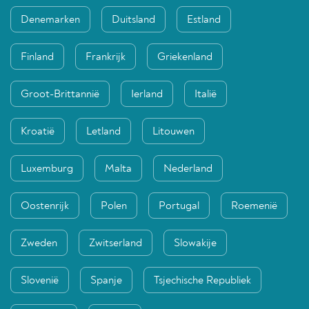
Denemarken
Duitsland
Estland
Finland
Frankrijk
Griekenland
Groot-Brittannië
Ierland
Italië
Kroatië
Letland
Litouwen
Luxemburg
Malta
Nederland
Oostenrijk
Polen
Portugal
Roemenië
Zweden
Zwitserland
Slowakije
Slovenië
Spanje
Tsjechische Republiek