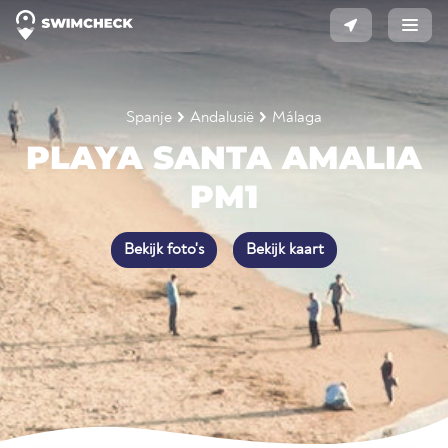
Spanje
Andalusië
Málaga
PLAYA SANTA AMALIA
PM1
Bekijk foto's
Bekijk kaart