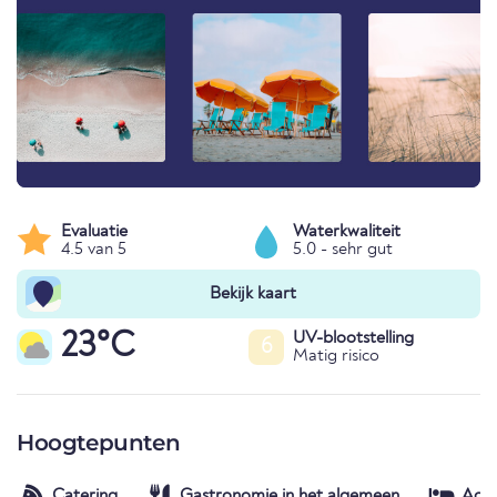
Evaluatie
Waterkwaliteit
4.5 van 5
5.0 - sehr gut
Bekijk kaart
23°C
UV-blootstelling
6
Matig risico
Hoogtepunten
Catering
Gastronomie in het algemeen
Acc