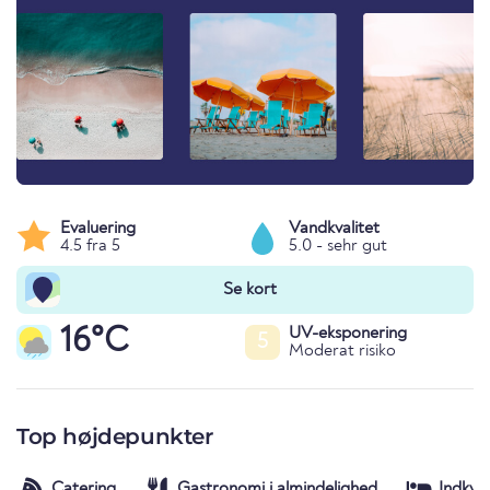
Evaluering
Vandkvalitet
4.5 fra 5
5.0 - sehr gut
Se kort
16°C
UV-eksponering
5
Moderat risiko
Top højdepunkter
Catering
Gastronomi i almindelighed
Indkva