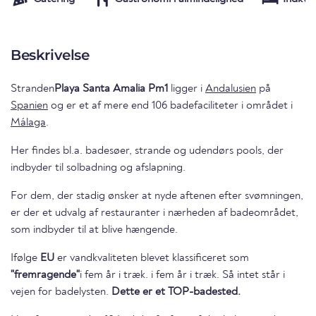
Beskrivelse
Stranden
Playa Santa Amalia Pm1
ligger i
Andalusien
på
Spanien
og er et af mere end 106 badefaciliteter i området i
Málaga
.
Her findes bl.a. badesøer, strande og udendørs pools, der
indbyder til solbadning og afslapning.
For dem, der stadig ønsker at nyde aftenen efter svømningen,
er der et udvalg af restauranter i nærheden af badeområdet,
som indbyder til at blive hængende.
Ifølge
EU
er vandkvaliteten blevet klassificeret som
"fremragende"
i fem år i træk. i fem år i træk. Så intet står i
vejen for badelysten.
Dette er et TOP-badested.