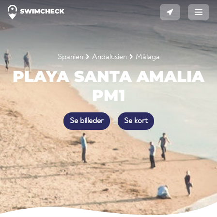
Spanien
Andalusien
Málaga
PLAYA SANTA AMALIA
PM1
Se billeder
Se kort