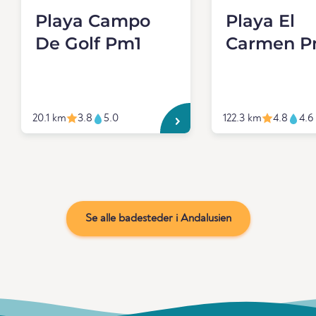
Playa Campo
Playa El
De Golf Pm1
Carmen P
20.1 km
3.8
5.0
122.3 km
4.8
4.6
Se alle badesteder i Andalusien