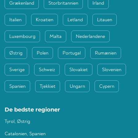
Grækenland
Storbritannien
Irland
Italien
Kroatien
Letland
Litauen
Luxembourg
Malta
Nederlandene
Østrig
Polen
Portugal
Rumænien
Sverige
Schweiz
Slovakiet
Slovenien
Spanien
Tjekkiet
Ungarn
Cypern
De bedste regioner
Tyrol, Østrig
Catalonien, Spanien