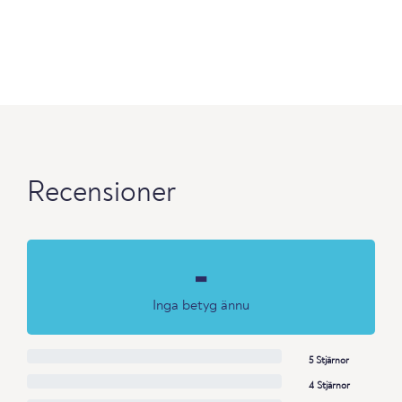
Recensioner
-
Inga betyg ännu
5 Stjärnor
4 Stjärnor