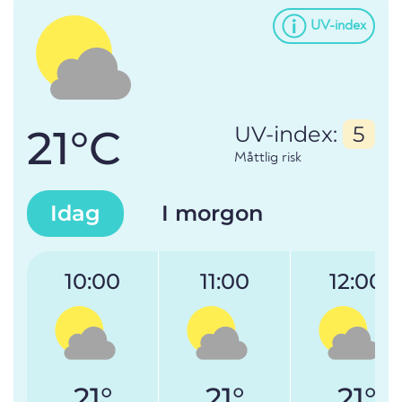
UV-index
21°C
UV-index:
5
Måttlig risk
Idag
I morgon
10:00
11:00
12:00
21°
21°
21°