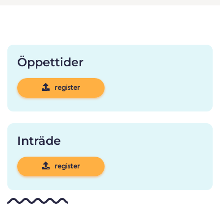
Öppettider
register
Inträde
register