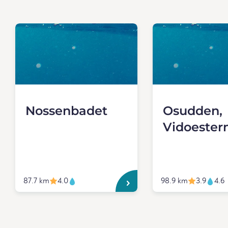
Nossenbadet
Osudden,
Vidoester
87.7 km
4.0
98.9 km
3.9
4.6