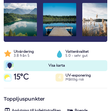
Utvärdering
Vattenkvalitet
3.8 från 5
5.0 - sehr gut
Visa karta
15°C
UV-exponering
4
Måttlig risk
Toppljuspunkter
Anslutning till kollektivtrafiken
Boende