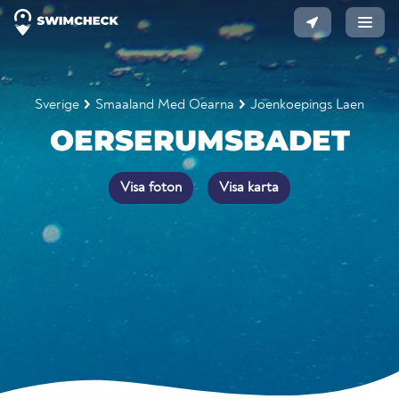
Sverige
Smaaland Med Oearna
Joenkoepings Laen
OERSERUMSBADET
Visa foton
Visa karta