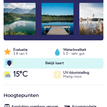
Evaluatie
Waterkwaliteit
3.8 van 5
5.0 - sehr gut
Bekijk kaart
15°C
UV-blootstelling
4
Matig risico
Hoogtepunten
Aansluiting openbaar vervoer
Accommodatie