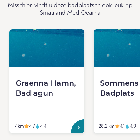
Misschien vindt u deze badplaatsen ook leuk op
Smaaland Med Oearna
Graenna Hamn,
Sommens
Badlagun
Badplats
7 km
4.7
4.4
28.2 km
4.1
4.9