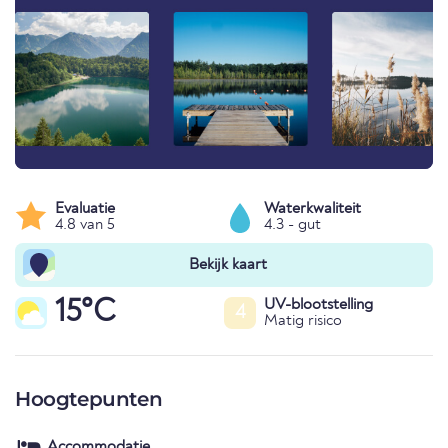
Evaluatie
Waterkwaliteit
4.8 van 5
4.3 - gut
Bekijk kaart
15°C
UV-blootstelling
4
Matig risico
Hoogtepunten
Accommodatie