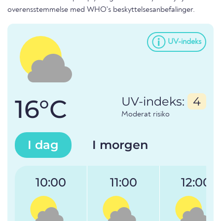
overensstemmelse med WHO's beskyttelsesanbefalinger.
UV-indeks
16°C
UV-indeks:
4
Moderat risiko
I dag
I morgen
10:00
11:00
12:00