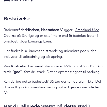
Beskrivelse
Badeområdet
Hindsen, Naesudden V
ligger i
Smaaland Med
Oearna
på
Sverige
og er et af mere end 16 badefaciliteter i
området i
Joenkoepings Laen
.
Her findes bl.a. badesøer, strande og udendørs pools, der
indbyder til solbadning og afslapning.
Vandkvaliteten har været klassificeret
som
mindst "god" i 5 år i
træk.
"god"
i fem år i træk. Det er optimalt egnet til badning.
Kan du lide dette badested? Så tag derhen og glem ikke: Del
dine indtryk i kommentarerne, og upload gerne dine billeder
🙂 .
Har du allerede været på dette sted?