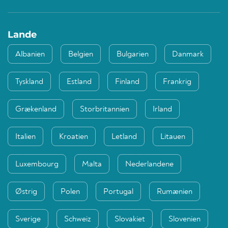
Lande
Albanien
Belgien
Bulgarien
Danmark
Tyskland
Estland
Finland
Frankrig
Grækenland
Storbritannien
Irland
Italien
Kroatien
Letland
Litauen
Luxembourg
Malta
Nederlandene
Østrig
Polen
Portugal
Rumænien
Sverige
Schweiz
Slovakiet
Slovenien