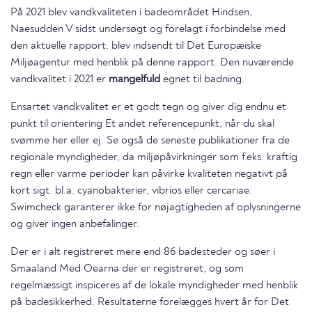
På 2021 blev vandkvaliteten i badeområdet Hindsen,
Naesudden V sidst undersøgt og forelagt i forbindelse med
den aktuelle rapport. blev indsendt til Det Europæiske
Miljøagentur med henblik på denne rapport. Den nuværende
vandkvalitet i 2021 er
mangelfuld
egnet til badning.
Ensartet vandkvalitet er et godt tegn og giver dig endnu et
punkt til orientering Et andet referencepunkt, når du skal
svømme her eller ej. Se også de seneste publikationer fra de
regionale myndigheder, da miljøpåvirkninger som f.eks. kraftig
regn eller varme perioder kan påvirke kvaliteten negativt på
kort sigt. bl.a. cyanobakterier, vibrios eller cercariae.
Swimcheck garanterer ikke for nøjagtigheden af oplysningerne
og giver ingen anbefalinger.
Der er i alt registreret mere end 86 badesteder og søer i
Smaaland Med Oearna der er registreret, og som
regelmæssigt inspiceres af de lokale myndigheder med henblik
på badesikkerhed. Resultaterne forelægges hvert år for Det