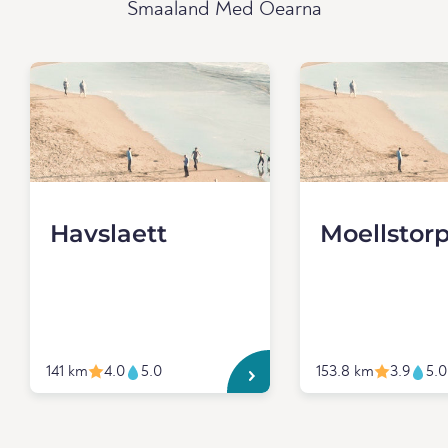
Smaaland Med Oearna
Havslaett
Moellstor
141 km
4.0
5.0
153.8 km
3.9
5.0