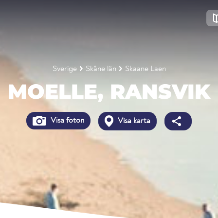
Sverige
Skåne län
Skaane Laen
MOELLE, RANSVIK
Visa foton
Visa karta