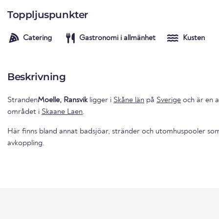
Toppljuspunkter
Catering
Gastronomi i allmänhet
Kusten
Beskrivning
Stranden
Moelle, Ransvik
ligger i
Skåne län
på
Sverige
och är en a
området i
Skaane Laen
.
Här finns bland annat badsjöar, stränder och utomhuspooler som 
avkoppling.