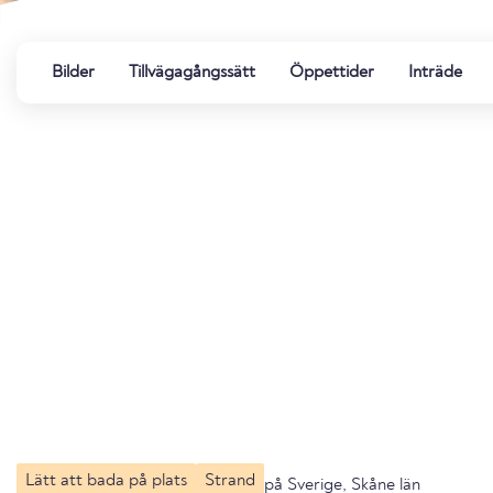
Bilder
Tillvägagångssätt
Öppettider
Inträde
Lätt att bada på plats
Strand
på Sverige, Skåne län