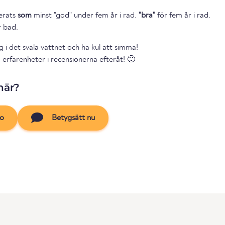
cerats
som
minst "god" under fem år i rad.
"bra"
för fem år i rad.
r bad.
g i det svala vattnet och ha kul att simma!
 erfarenheter i recensionerna efteråt! 🙂
här?
to
Betygsätt nu