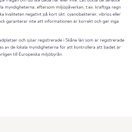
på frågan om du ska bada här eller inte. Läs också de senaste
la myndigheterna, eftersom miljöpåverkan, t.ex. kraftiga regn
a kvaliteten negativt på kort sikt. cyanobakterier, vibrios eller
ck garanterar inte att informationen är korrekt och ger inga
platser och sjöar registrerade i Skåne län som är registrerade
s av de lokala myndigheterna för att kontrollera att badet är
ligen till Europeiska miljöbyrån.