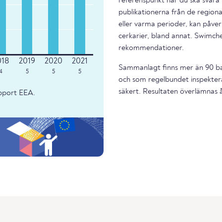
referenspunkt när du ska svara 
publikationerna från de regiona
eller varma perioder, kan påverk
cerkarier, bland annat. Swimche
rekommendationer.
Sammanlagt finns mer än 90 bad
4
5
5
5
och som regelbundet inspektera
säkert. Resultaten överlämnas år
apport EEA.