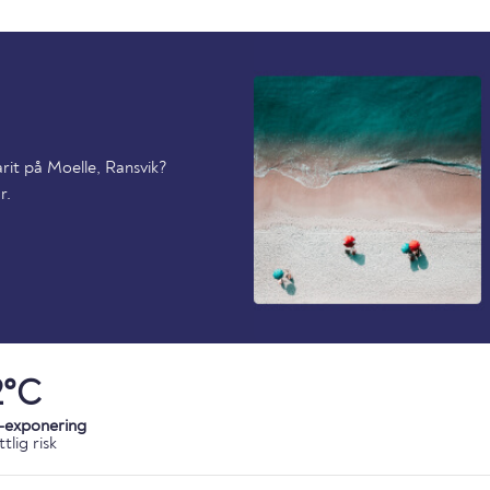
rit på Moelle, Ransvik?
r.
2°C
-exponering
tlig risk