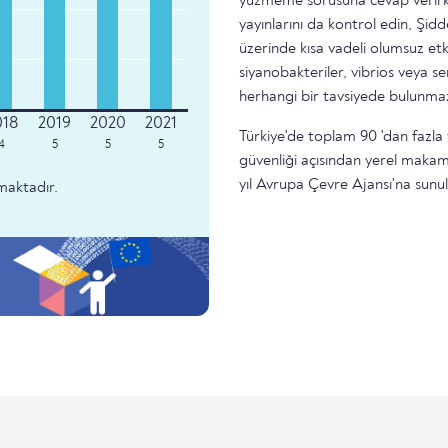
yüzmeme sorusuna cevap verirke
yayınlarını da kontrol edin, Şidd
üzerinde kısa vadeli olumsuz etk
siyanobakteriler, vibrios veya 
herhangi bir tavsiyede bulunma
Türkiye'de toplam 90 'dan fazla 
4
5
5
5
güvenliği açısından yerel makam
yıl Avrupa Çevre Ajansı'na sunu
maktadır.