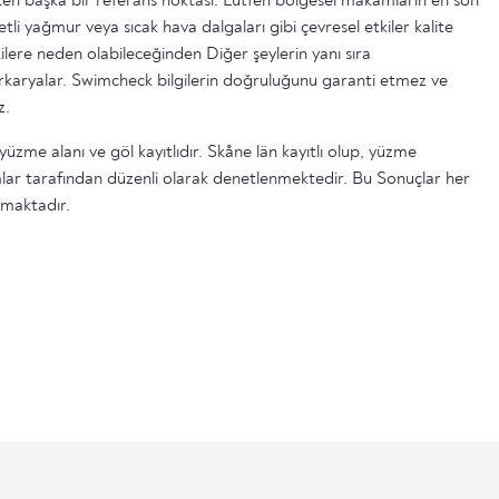
n başka bir referans noktası. Lütfen bölgesel makamların en son
etli yağmur veya sıcak hava dalgaları gibi çevresel etkiler kalite
ilere neden olabileceğinden Diğer şeylerin yanı sıra
serkaryalar. Swimcheck bilgilerin doğruluğunu garanti etmez ve
z.
yüzme alanı ve göl kayıtlıdır. Skåne län kayıtlı olup, yüzme
lar tarafından düzenli olarak denetlenmektedir. Bu Sonuçlar her
lmaktadır.