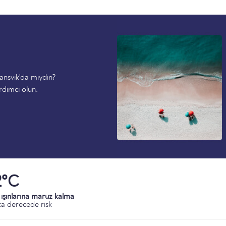
ansvik'da mıydın?
rdımcı olun.
2°C
ışınlarına maruz kalma
a derecede risk