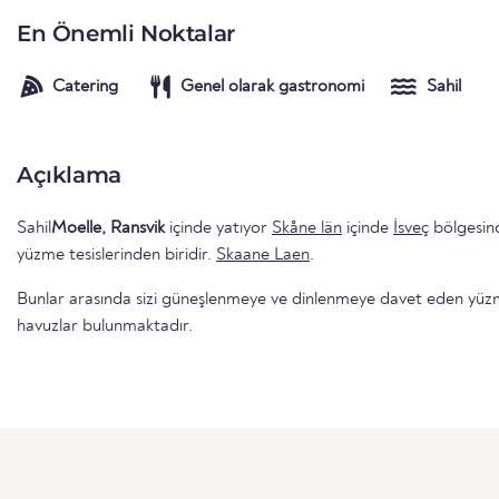
En Önemli Noktalar
Catering
Genel olarak gastronomi
Sahil
Açıklama
Sahil
Moelle, Ransvik
içinde yatıyor
Skåne län
içinde
İsveç
bölgesind
yüzme tesislerinden biridir.
Skaane Laen
.
Bunlar arasında sizi güneşlenmeye ve dinlenmeye davet eden yüzme 
havuzlar bulunmaktadır.