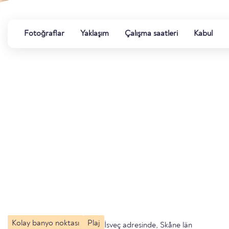
Fotoğraflar
Yaklaşım
Çalışma saatleri
Kabul
Kolay banyo noktası
Plaj
İsveç adresinde, Skåne län