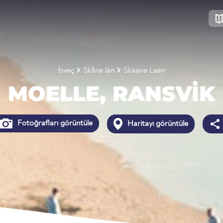
İsveç
Skåne län
Skaane Laen
MOELLE, RANSVIK
Fotoğrafları görüntüle
Haritayı görüntüle