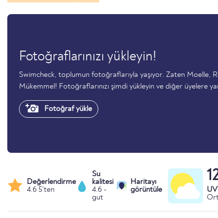
Fotoğraflarınızı yükleyin!
Swimcheck, toplumun fotoğraflarıyla yaşıyor. Zaten Moelle, R
Mükemmel! Fotoğraflarınızı şimdi yükleyin ve diğer üyelere ya
Fotoğraf yükle
1
Su
Değerlendirme
kalitesi
Haritayı
4.6 5'ten
4.6 -
görüntüle
UV 
gut
Ort