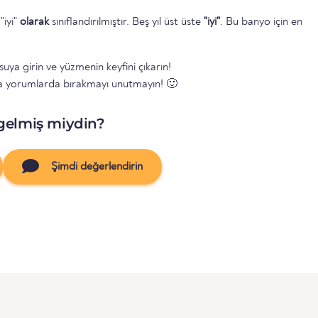
"iyi"
olarak
sınıflandırılmıştır. Beş yıl üst üste
"iyi"
. Bu banyo için en
suya girin ve yüzmenin keyfini çıkarın!
a yorumlarda bırakmayı unutmayın! 🙂
gelmiş miydin?
Şimdi değerlendirin