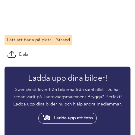
Lätt att bada på plats
Strand
Dela
Ladda upp dina bilder!
Swimcheck lever från bilderna från samhället. Du har
redan varit på Jaernvaegsmaennens Brygga? Perfekt!
Ladda upp dina bilder nu och hjälp andra medlemmar.
Ladda upp ett foto