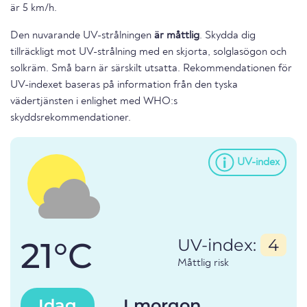
är 5 km/h.
Den nuvarande UV-strålningen
är måttlig
. Skydda dig
tillräckligt mot UV-strålning med en skjorta, solglasögon och
solkräm. Små barn är särskilt utsatta. Rekommendationen för
UV-indexet baseras på information från den tyska
vädertjänsten i enlighet med WHO:s
skyddsrekommendationer.
UV-index
21°C
UV-index:
4
Måttlig risk
Idag
I morgon