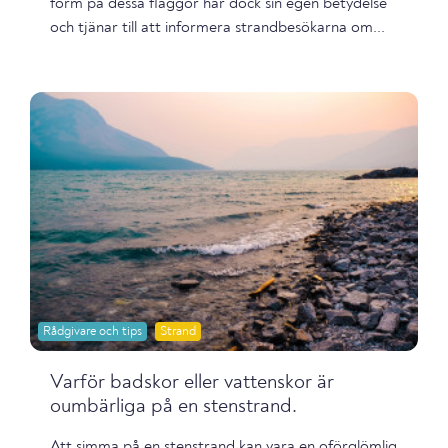
form på dessa flaggor har dock sin egen betydelse
och tjänar till att informera strandbesökarna om...
Rådgivare och tips
Strand
Varför badskor eller vattenskor är
oumbärliga på en stenstrand.
Att simma på en stenstrand kan vara en oförglömlig