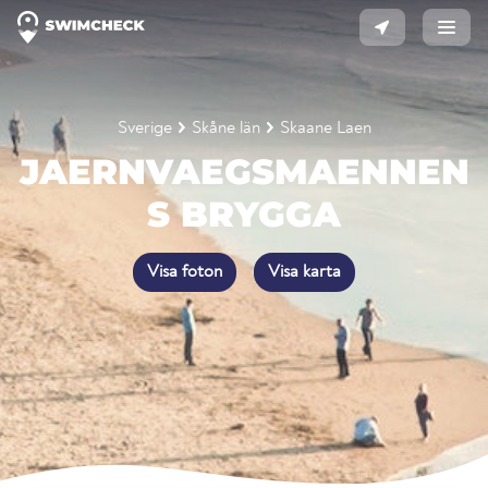
Sverige
Skåne län
Skaane Laen
JAERNVAEGSMAENNEN
S BRYGGA
Visa foton
Visa karta