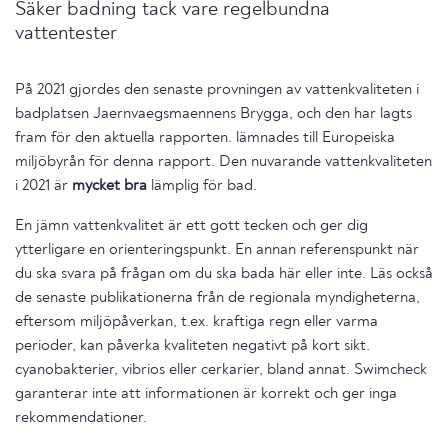
Säker badning tack vare regelbundna
vattentester
På 2021 gjordes den senaste provningen av vattenkvaliteten i
badplatsen Jaernvaegsmaennens Brygga, och den har lagts
fram för den aktuella rapporten. lämnades till Europeiska
miljöbyrån för denna rapport. Den nuvarande vattenkvaliteten
i 2021 är
mycket bra
lämplig för bad.
En jämn vattenkvalitet är ett gott tecken och ger dig
ytterligare en orienteringspunkt. En annan referenspunkt när
du ska svara på frågan om du ska bada här eller inte. Läs också
de senaste publikationerna från de regionala myndigheterna,
eftersom miljöpåverkan, t.ex. kraftiga regn eller varma
perioder, kan påverka kvaliteten negativt på kort sikt.
cyanobakterier, vibrios eller cerkarier, bland annat. Swimcheck
garanterar inte att informationen är korrekt och ger inga
rekommendationer.