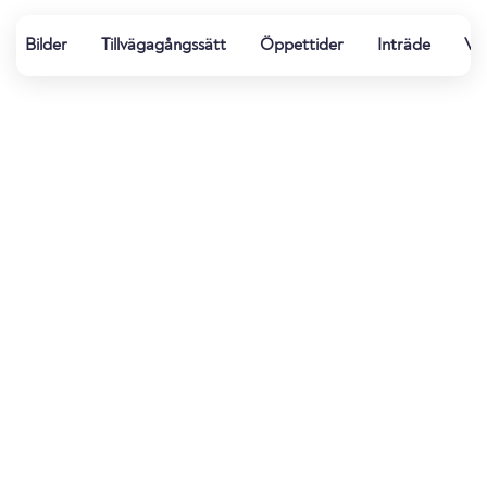
Bilder
Tillvägagångssätt
Öppettider
Inträde
Vat