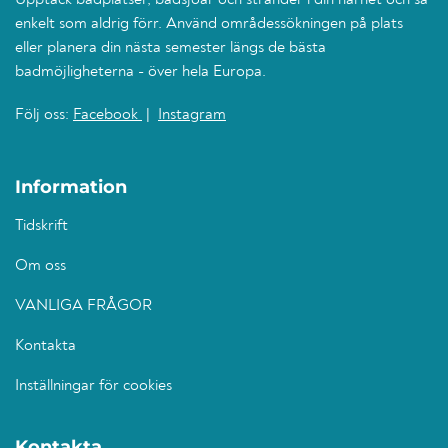
Upptäck badplatser, badsjöar och stränder i din närhet och så
enkelt som aldrig förr. Använd områdessökningen på plats
eller planera din nästa semester längs de bästa
badmöjligheterna - över hela Europa.
Följ oss:
Facebook
|
Instagram
Information
Tidskrift
Om oss
VANLIGA FRÅGOR
Kontakta
Inställningar för cookies
Kontakta