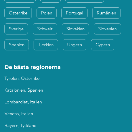
Österrike
Polen
Portugal
Rumänien
Sverige
Schweiz
Slovakien
Slovenien
Spanien
Tjeckien
Ungern
Cypern
De bästa regionerna
Tyrolen, Österrike
Katalonien, Spanien
Lombardiet, Italien
Veneto, Italien
Bayern, Tyskland