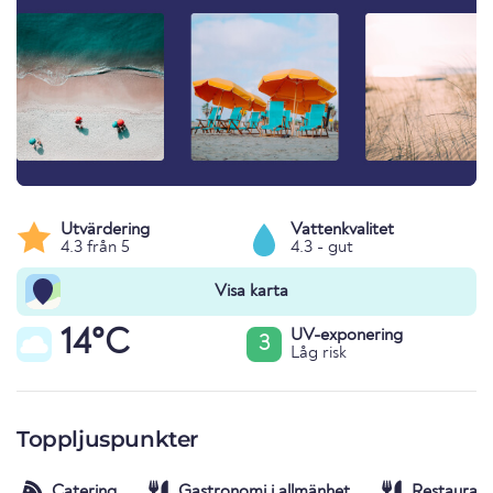
Utvärdering
Vattenkvalitet
4.3 från 5
4.3 - gut
Visa karta
14°C
UV-exponering
3
Låg risk
Toppljuspunkter
Catering
Gastronomi i allmänhet
Restaurang