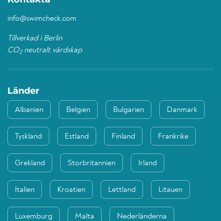
info@swimcheck.com
Tillverkad i Berlin
CO
neutralt värdskap
2
Länder
Albanien
Belgien
Bulgarien
Danmark
Tyskland
Estland
Finland
Frankrike
Grekland
Storbritannien
Irland
Italien
Kroatien
Lettland
Litauen
Luxemburg
Malta
Nederländerna