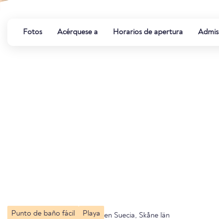
Fotos
Acérquese a
Horarios de apertura
Admis
Punto de baño fácil
Playa
en Suecia, Skåne län