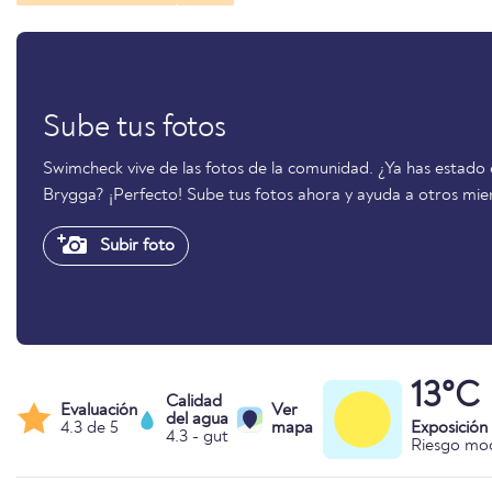
Sube tus fotos
Swimcheck vive de las fotos de la comunidad. ¿Ya has estad
Brygga? ¡Perfecto! Sube tus fotos ahora y ayuda a otros mi
Subir foto
13°C
Calidad
Evaluación
Ver
del agua
4.3 de 5
mapa
Exposición
4.3 - gut
Riesgo mo