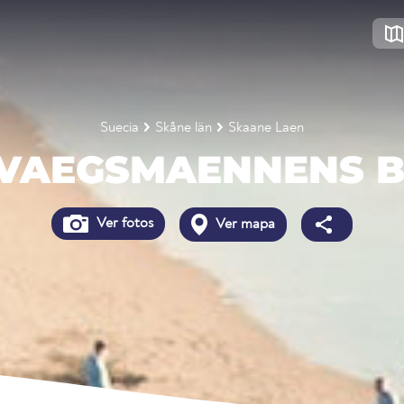
Suecia
Skåne län
Skaane Laen
VAEGSMAENNENS 
Ver fotos
Ver mapa