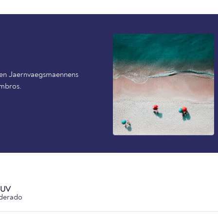
o en Jaernvaegsmaennens
embros.
 UV
derado