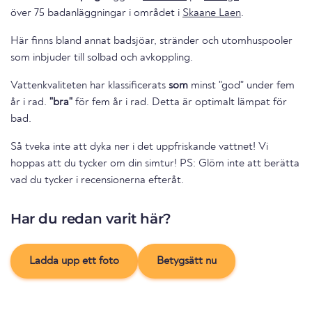
över 75 badanläggningar i området i
Skaane Laen
.
Här finns bland annat badsjöar, stränder och utomhuspooler
som inbjuder till solbad och avkoppling.
Vattenkvaliteten har klassificerats
som
minst "god" under fem
år i rad.
"bra"
för fem år i rad. Detta är optimalt lämpat för
bad.
Så tveka inte att dyka ner i det uppfriskande vattnet! Vi
hoppas att du tycker om din simtur! PS: Glöm inte att berätta
vad du tycker i recensionerna efteråt.
Har du redan varit här?
Ladda upp ett foto
Betygsätt nu