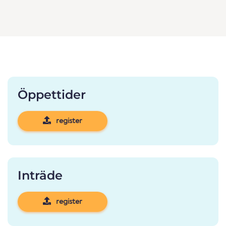
Öppettider
register
Inträde
register