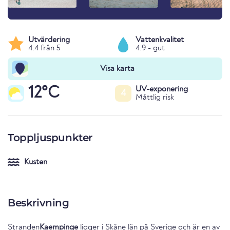
Utvärdering
Vattenkvalitet
4.4 från 5
4.9 - gut
Visa karta
12°C
UV-exponering
4
Måttlig risk
Toppljuspunkter
Kusten
Beskrivning
Stranden
Kaempinge
ligger i
Skåne län
på
Sverige
och är en av