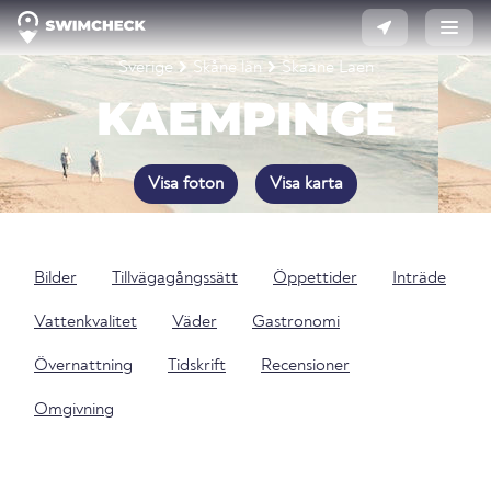
Sverige
Skåne län
Skaane Laen
KAEMPINGE
Visa foton
Visa karta
Bilder
Tillvägagångssätt
Öppettider
Inträde
Vattenkvalitet
Väder
Gastronomi
Övernattning
Tidskrift
Recensioner
Omgivning