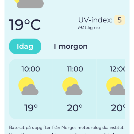
19°C
UV-index:
5
Måttlig risk
Idag
I morgon
10:00
11:00
12:00
19°
20°
20°
Baserat på uppgifter från Norges meteorologiska institut.