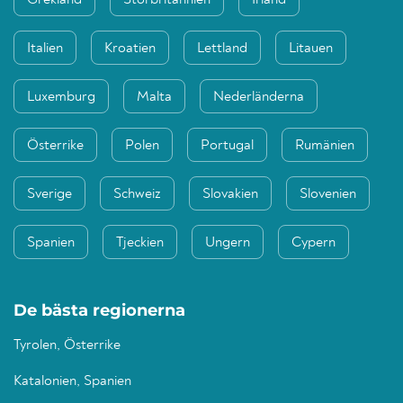
Grekland
Storbritannien
Irland
Italien
Kroatien
Lettland
Litauen
Luxemburg
Malta
Nederländerna
Österrike
Polen
Portugal
Rumänien
Sverige
Schweiz
Slovakien
Slovenien
Spanien
Tjeckien
Ungern
Cypern
De bästa regionerna
Tyrolen, Österrike
Katalonien, Spanien