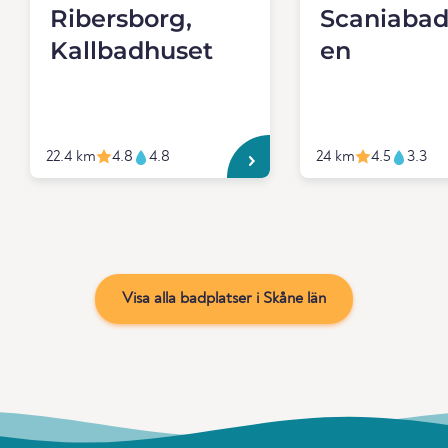
Ribersborg,
Scaniabad
Kallbadhuset
en
22.4 km
4.8
4.8
24 km
4.5
3.3
Visa alla badplatser i Skåne län