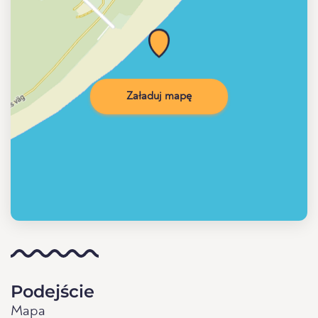
Załaduj mapę
Podejście
Mapa