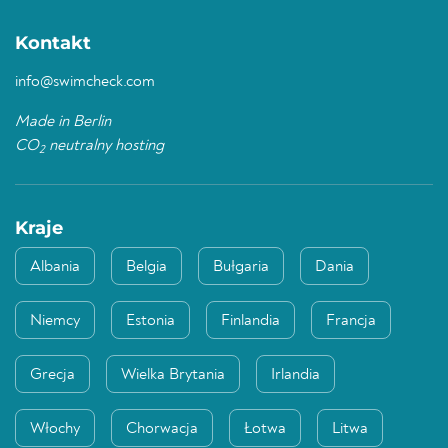
Kontakt
info@swimcheck.com
Made in Berlin
CO
neutralny hosting
2
Kraje
Albania
Belgia
Bułgaria
Dania
Niemcy
Estonia
Finlandia
Francja
Grecja
Wielka Brytania
Irlandia
Włochy
Chorwacja
Łotwa
Litwa