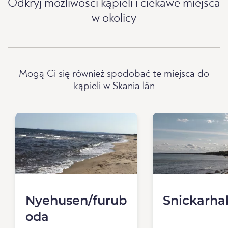
Odkryj możliwości kąpieli i ciekawe miejsca
w okolicy
Mogą Ci się również spodobać te miejsca do
kąpieli w Skania län
Nyehusen/furub
Snickarha
oda