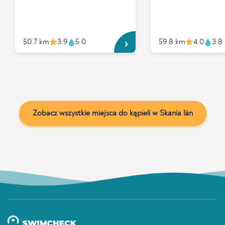
50.7 km
3.9
5.0
59.8 km
4.0
3.8
Zobacz wszystkie miejsca do kąpieli w Skania län