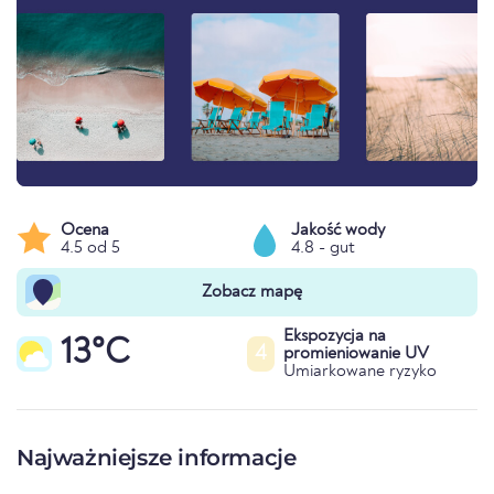
Ocena
Jakość wody
4.5 od 5
4.8 - gut
Zobacz mapę
Ekspozycja na
13°C
4
promieniowanie UV
Umiarkowane ryzyko
Najważniejsze informacje