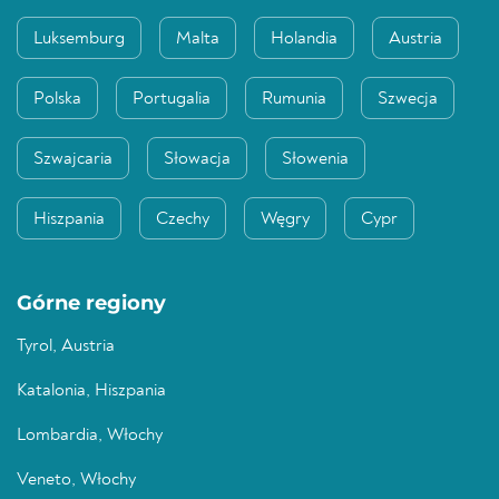
Luksemburg
Malta
Holandia
Austria
Polska
Portugalia
Rumunia
Szwecja
Szwajcaria
Słowacja
Słowenia
Hiszpania
Czechy
Węgry
Cypr
Górne regiony
Tyrol, Austria
Katalonia, Hiszpania
Lombardia, Włochy
Veneto, Włochy