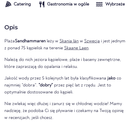
Catering
Gastronomia w ogóle
Wybrzeże
Opis
Plaża
Sandhammaren
leży w
Skania län
w
Szwecja
i jest jednym
z ponad 75 kąpielisk na terenie
Skaane Laen
.
Należą do nich jeziora kąpielowe, plaże i baseny zewnętrzne,
które zapraszają do opalania i relaksu.
Jakość wody przez 5 kolejnych lat była klasyfikowana
jako
co
najmniej "dobra".
"dobry"
przez pięć lat z rzędu. Jest to
optymalnie dostosowane do kąpieli.
Nie zwlekaj więc dłużej i zanurz się w chłodnej wodzie! Mamy
nadzieję, że podoba Ci się pływanie i czekamy na Twoją opinię
w recenzjach, jeśli chcesz.