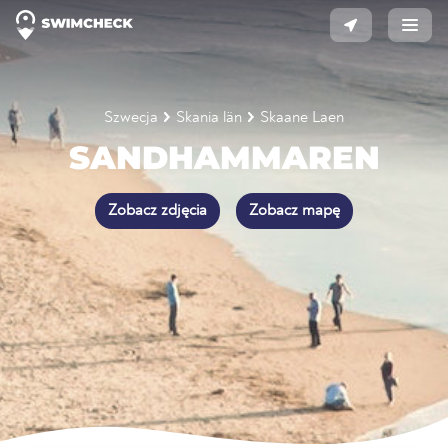
Szwecja
Skania län
Skaane Laen
SANDHAMMAREN
Zobacz zdjęcia
Zobacz mapę