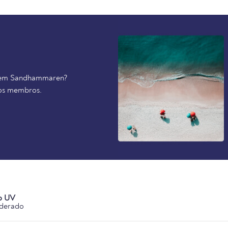
ve em Sandhammaren?
ros membros.
o UV
derado