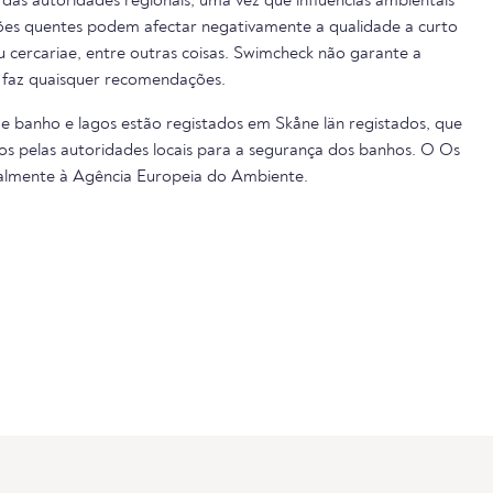
das autoridades regionais, uma vez que influências ambientais
cões quentes podem afectar negativamente a qualidade a curto
ou cercariae, entre outras coisas. Swimcheck não garante a
 faz quaisquer recomendações.
de banho e lagos estão registados em Skåne län registados, que
s pelas autoridades locais para a segurança dos banhos. O Os
almente à Agência Europeia do Ambiente.