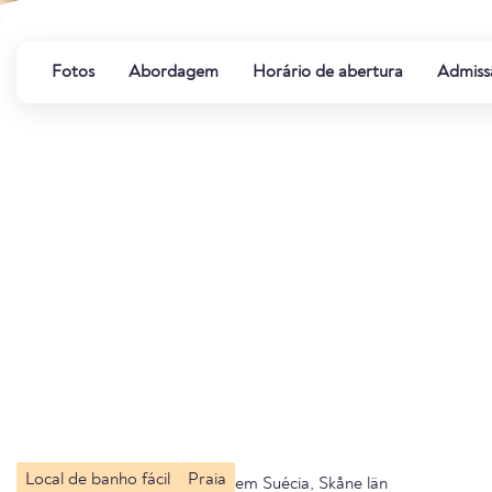
Fotos
Abordagem
Horário de abertura
Admiss
Local de banho fácil
Praia
em Suécia, Skåne län