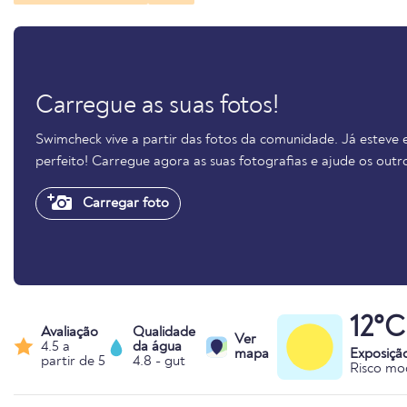
Carregue as suas fotos!
Swimcheck vive a partir das fotos da comunidade. Já este
perfeito! Carregue agora as suas fotografias e ajude os out
Carregar foto
12°C
Avaliação
Qualidade
Ver
4.5 a
da água
mapa
Exposiçã
partir de 5
4.8 - gut
Risco mo