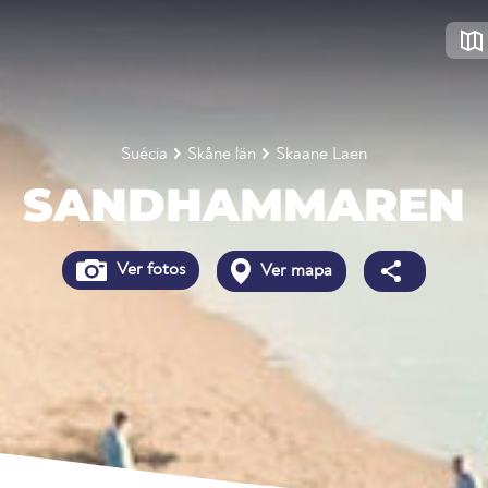
Suécia
Skåne län
Skaane Laen
SANDHAMMAREN
Ver fotos
Ver mapa