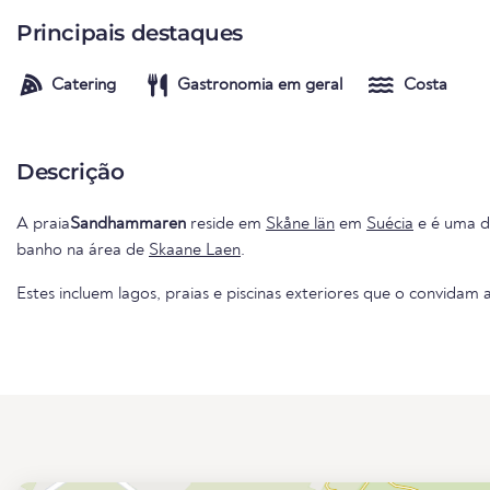
Principais destaques
Catering
Gastronomia em geral
Costa
Descrição
A praia
Sandhammaren
reside em
Skåne län
em
Suécia
e é uma da
banho na área de
Skaane Laen
.
Estes incluem lagos, praias e piscinas exteriores que o convidam a