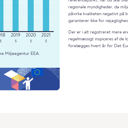
referencepunkt, når du skal svø
regionale myndigheder, da miljø
påvirke kvaliteten negativt på k
garanterer ikke for nøjagtighed
Der er i alt registreret mere e
regelmæssigt inspiceres af de 
5
5
5
5
forelægges hvert år for Det Eu
ke Miljøagentur EEA.