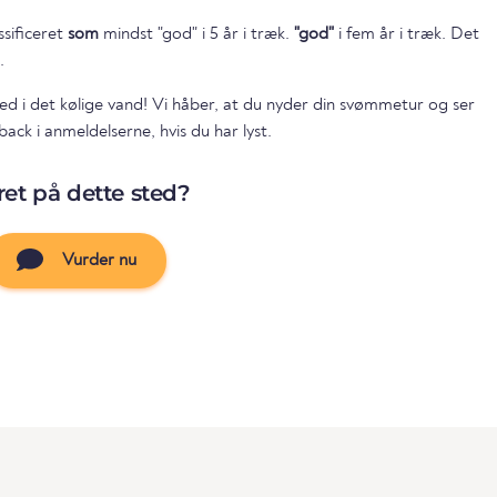
ssificeret
som
mindst "god" i 5 år i træk.
"god"
i fem år i træk. Det
.
ed i det kølige vand! Vi håber, at du nyder din svømmetur og ser
ack i anmeldelserne, hvis du har lyst.
et på dette sted?
Vurder nu