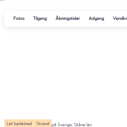
Fotos
Tilgang
Åbningstider
Adgang
Vandkva
Let badested
Strand
på Sverige, Skåne län