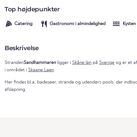
Top højdepunkter
Catering
Gastronomi i almindelighed
Kysten
Beskrivelse
Stranden
Sandhammaren
ligger i
Skåne län
på
Sverige
og er et a
i området i
Skaane Laen
.
Her findes bl.a. badesøer, strande og udendørs pools, der indbyd
afslapning.