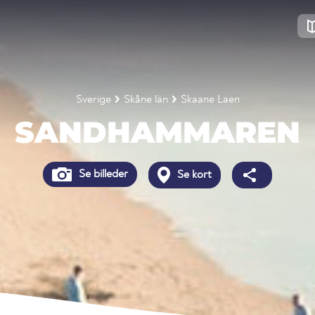
Sverige
Skåne län
Skaane Laen
SANDHAMMAREN
Se billeder
Se kort