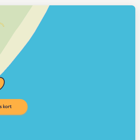
s kort