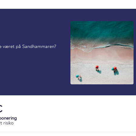
rede været på Sandhammaren?
C
ponering
 risiko