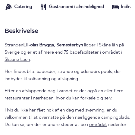
Catering
Gastronomi i almindelighed
Indkva
Beskrivelse
Stranden
Lill-olas Brygga, Semesterbyn
ligger i
Skåne län
på
Sverige
og er et af mere end 75 badefaciliteter i området i
Skaane Laen
.
Her findes bl.a. badesøer, strande og udendørs pools, der
indbyder til solbadning og afslapning.
Efter en afslappende dag i vandet er der også en eller flere
restauranter i nærheden, hvor du kan forkæle dig selv.
Hvis du ikke har fået nok af en dag med svømning, er du
velkommen til at overnatte på den nærliggende campingplads.
Du kan se, om der er andre steder at bo i
området
nedenfor.