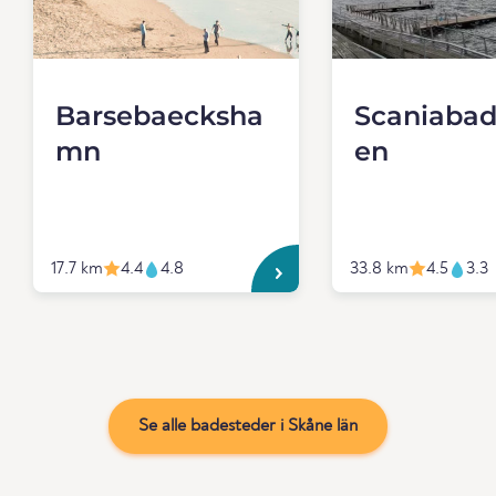
Barsebaecksha
Scaniabad
mn
en
17.7 km
4.4
4.8
33.8 km
4.5
3.3
Se alle badesteder i Skåne län