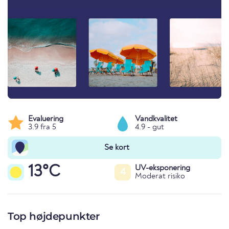
Evaluering
Vandkvalitet
3.9 fra 5
4.9 - gut
Se kort
13°C
UV-eksponering
4
Moderat risiko
Top højdepunkter