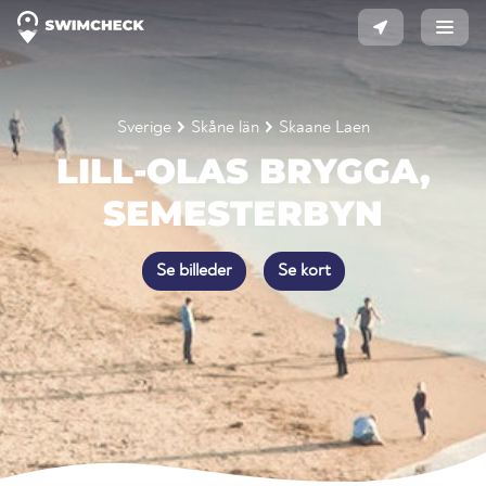
Sverige
Skåne län
Skaane Laen
LILL-OLAS BRYGGA,
SEMESTERBYN
Se billeder
Se kort