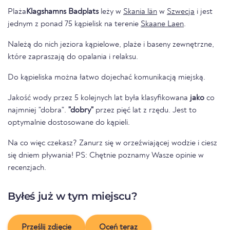
Plaża
Klagshamns Badplats
leży w
Skania län
w
Szwecja
i jest
jednym z ponad 75 kąpielisk na terenie
Skaane Laen
.
Należą do nich jeziora kąpielowe, plaże i baseny zewnętrzne,
które zapraszają do opalania i relaksu.
Do kąpieliska można łatwo dojechać komunikacją miejską.
Jakość wody przez 5 kolejnych lat była klasyfikowana
jako
co
najmniej "dobra".
"dobry"
przez pięć lat z rzędu. Jest to
optymalnie dostosowane do kąpieli.
Na co więc czekasz? Zanurz się w orzeźwiającej wodzie i ciesz
się dniem pływania! PS: Chętnie poznamy Wasze opinie w
recenzjach.
Byłeś już w tym miejscu?
Prześlij zdjęcie
Oceń teraz