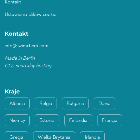
Kontakt
Ustawienia plików cookie
Kontakt
info@swimcheck.com
Made in Berlin
CO
neutralny hosting
2
Kraje
Albania
Belgia
Bułgaria
Dania
Niemcy
Estonia
Finlandia
Francja
Grecja
Wielka Brytania
Irlandia