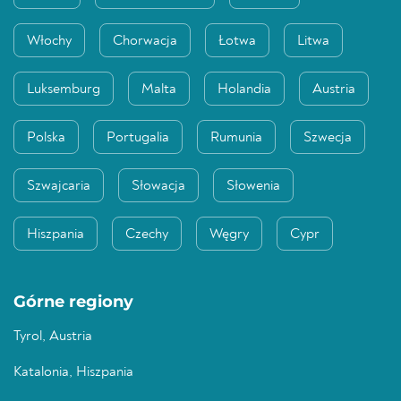
Włochy
Chorwacja
Łotwa
Litwa
Luksemburg
Malta
Holandia
Austria
Polska
Portugalia
Rumunia
Szwecja
Szwajcaria
Słowacja
Słowenia
Hiszpania
Czechy
Węgry
Cypr
Górne regiony
Tyrol, Austria
Katalonia, Hiszpania