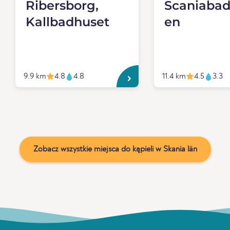
Ribersborg,
Scaniabad
Kallbadhuset
en
9.9 km
4.8
4.8
11.4 km
4.5
3.3
Zobacz wszystkie miejsca do kąpieli w Skania län