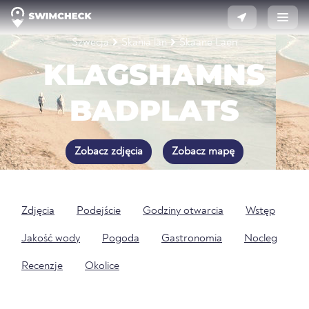
Szwecja
Skania län
Skaane Laen
KLAGSHAMNS
BADPLATS
Zobacz zdjęcia
Zobacz mapę
Zdjęcia
Podejście
Godziny otwarcia
Wstęp
Jakość wody
Pogoda
Gastronomia
Nocleg
Recenzje
Okolice