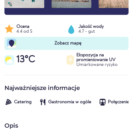
Ocena
Jakość wody
4.4 od 5
4.7 - gut
Zobacz mapę
Ekspozycja na
13°C
4
promieniowanie UV
Umiarkowane ryzyko
Najważniejsze informacje
Catering
Gastronomia w ogóle
Połączenie t
Opis