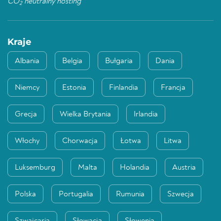
CO
neutralny hosting
2
Kraje
Albania
Belgia
Bułgaria
Dania
Niemcy
Estonia
Finlandia
Francja
Grecja
Wielka Brytania
Irlandia
Włochy
Chorwacja
Łotwa
Litwa
Luksemburg
Malta
Holandia
Austria
Polska
Portugalia
Rumunia
Szwecja