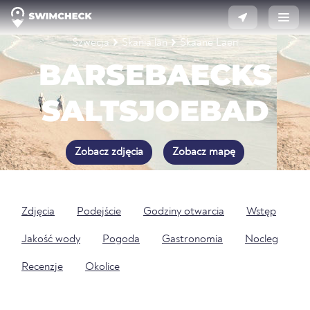
Szwecja
Skania län
Skaane Laen
BARSEBAECKS
SALTSJOEBAD
Zobacz zdjęcia
Zobacz mapę
Zdjęcia
Podejście
Godziny otwarcia
Wstęp
Jakość wody
Pogoda
Gastronomia
Nocleg
Recenzje
Okolice