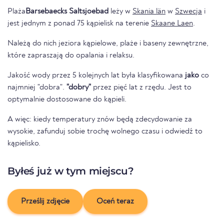
Plaża
Barsebaecks Saltsjoebad
leży w
Skania län
w
Szwecja
i
jest jednym z ponad 75 kąpielisk na terenie
Skaane Laen
.
Należą do nich jeziora kąpielowe, plaże i baseny zewnętrzne,
które zapraszają do opalania i relaksu.
Jakość wody przez 5 kolejnych lat była klasyfikowana
jako
co
najmniej "dobra".
"dobry"
przez pięć lat z rzędu. Jest to
optymalnie dostosowane do kąpieli.
A więc: kiedy temperatury znów będą zdecydowanie za
wysokie, zafunduj sobie trochę wolnego czasu i odwiedź to
kąpielisko.
Byłeś już w tym miejscu?
Prześlij zdjęcie
Oceń teraz