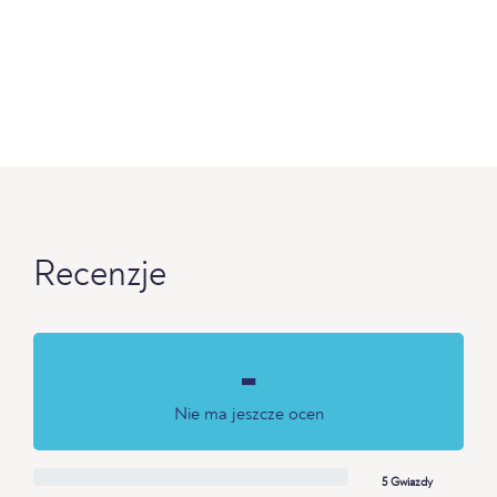
Recenzje
-
Nie ma jeszcze ocen
5 Gwiazdy