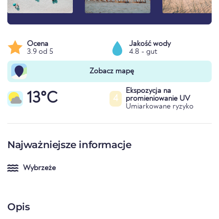
Ocena
Jakość wody
3.9 od 5
4.8 - gut
Zobacz mapę
Ekspozycja na
13°C
4
promieniowanie UV
Umiarkowane ryzyko
Najważniejsze informacje
Wybrzeże
Opis