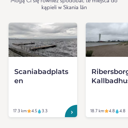
Mogą Ci się również spodobać te miejsca do
kąpieli w Skania län
Scaniabadplats
Ribersbor
en
Kallbadhu
17.3 km
4.5
3.3
18.7 km
4.8
4.8