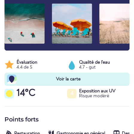
Évaluation
Qualité de l'eau
4.4 de 5
4.7 - gut
Voir la carte
14°C
Exposition aux UV
4
Risque modéré
Points forts
Restauration
Gastronomie en général
Desser