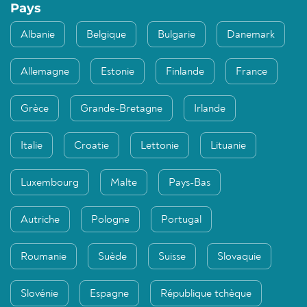
Pays
Albanie
Belgique
Bulgarie
Danemark
Allemagne
Estonie
Finlande
France
Grèce
Grande-Bretagne
Irlande
Italie
Croatie
Lettonie
Lituanie
Luxembourg
Malte
Pays-Bas
Autriche
Pologne
Portugal
Roumanie
Suède
Suisse
Slovaquie
Slovénie
Espagne
République tchèque