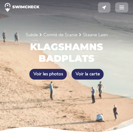
Suède
Comté de Scanie
Skaane Laen
KLAGSHAMNS
BADPLATS
Voir les photos
Voir la carte