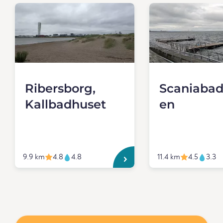
Ribersborg,
Scaniabad
Kallbadhuset
en
9.9 km
4.8
4.8
11.4 km
4.5
3.3