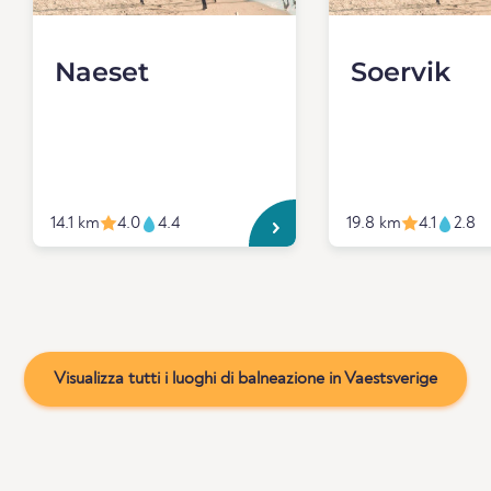
Naeset
Soervik
14.1 km
4.0
4.4
19.8 km
4.1
2.8
Visualizza tutti i luoghi di balneazione in Vaestsverige