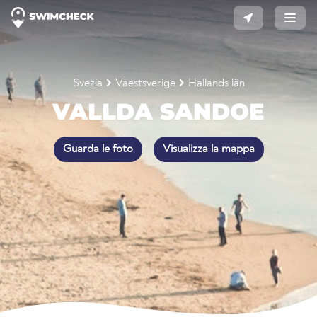
Svezia
Vaestsverige
Hallands län
VALLDA SANDOE
Guarda le foto
Visualizza la mappa