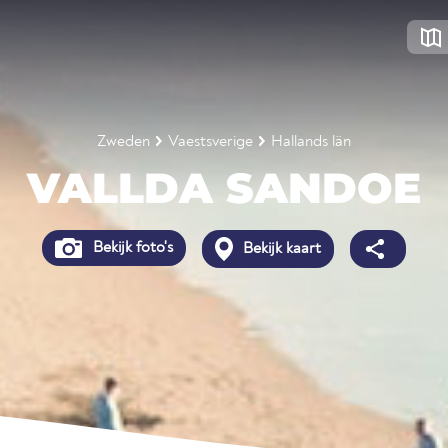
Zweden
Vaestsverige
Hallands län
VALLDA SANDOE
Bekijk foto's
Bekijk kaart