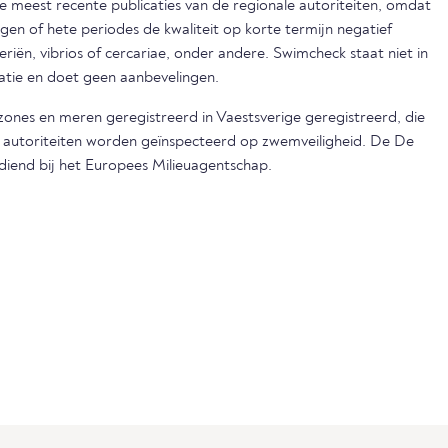
eest recente publicaties van de regionale autoriteiten, omdat
egen of hete periodes de kwaliteit op korte termijn negatief
iën, vibrios of cercariae, onder andere. Swimcheck staat niet in
matie en doet geen aanbevelingen.
dzones en meren geregistreerd in Vaestsverige geregistreerd, die
e autoriteiten worden geïnspecteerd op zwemveiligheid. De De
ediend bij het Europees Milieuagentschap.