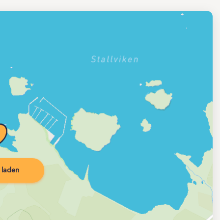
 laden