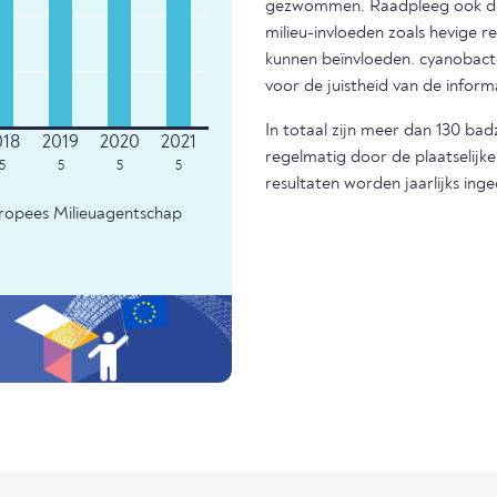
gezwommen. Raadpleeg ook de m
milieu-invloeden zoals hevige r
kunnen beïnvloeden. cyanobacter
voor de juistheid van de infor
In totaal zijn meer dan 130 ba
regelmatig door de plaatselijk
5
5
5
5
resultaten worden jaarlijks ing
uropees Milieuagentschap