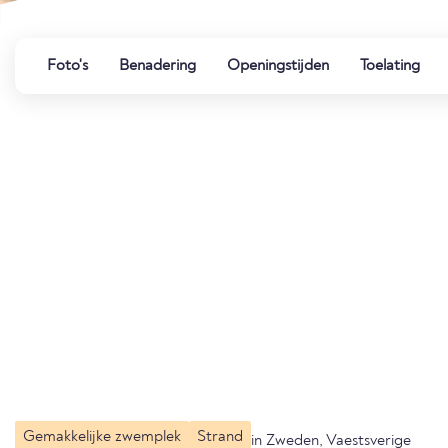
Foto's
Benadering
Openingstijden
Toelating
Gemakkelijke zwemplek
Strand
in Zweden, Vaestsverige