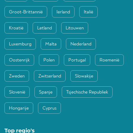
Groot-Brittannië
Ierland
Italië
Kroatië
Letland
Litouwen
Luxemburg
Malta
Nederland
Oostenrijk
Polen
Portugal
Roemenië
Zweden
Zwitserland
Slowakije
Slovenië
Spanje
Tsjechische Republiek
Hongarije
Cyprus
Top regio's