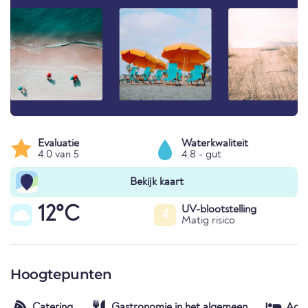
Evaluatie
Waterkwaliteit
4.0 van 5
4.8 - gut
Bekijk kaart
12°C
UV-blootstelling
4
Matig risico
Hoogtepunten
Catering
Gastronomie in het algemeen
Acc