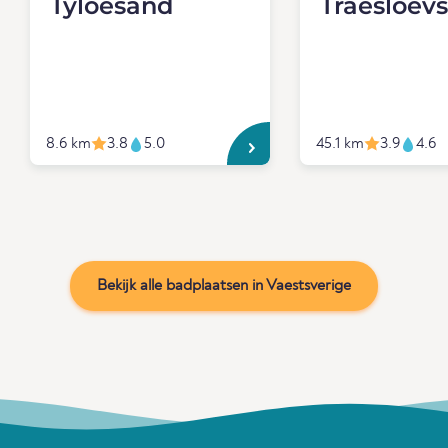
Tyloesand
Traesloev
8.6 km
3.8
5.0
45.1 km
3.9
4.6
Bekijk alle badplaatsen in Vaestsverige