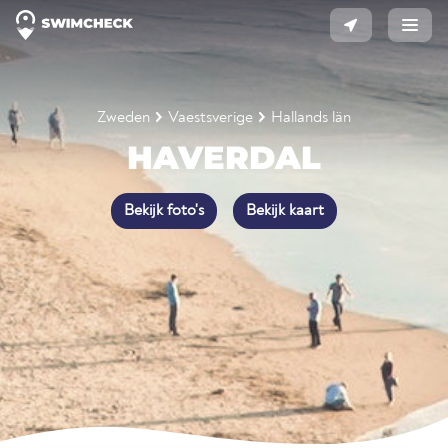
Zweden
Vaestsverige
Hallands län
HAVERDAL
Bekijk foto's
Bekijk kaart