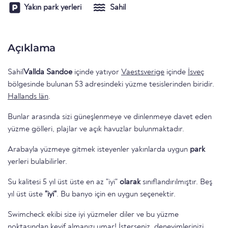
Yakın park yerleri
Sahil
Açıklama
Sahil
Vallda Sandoe
içinde yatıyor
Vaestsverige
içinde
İsveç
bölgesinde bulunan 53 adresindeki yüzme tesislerinden biridir.
Hallands län
.
Bunlar arasında sizi güneşlenmeye ve dinlenmeye davet eden
yüzme gölleri, plajlar ve açık havuzlar bulunmaktadır.
Arabayla yüzmeye gitmek isteyenler yakınlarda uygun
park
yerleri bulabilirler.
Su kalitesi 5 yıl üst üste en az "iyi"
olarak
sınıflandırılmıştır. Beş
yıl üst üste
"iyi"
. Bu banyo için en uygun seçenektir.
Swimcheck ekibi size iyi yüzmeler diler ve bu yüzme
noktasından keyif almanızı umar! İsterseniz, deneyimlerinizi