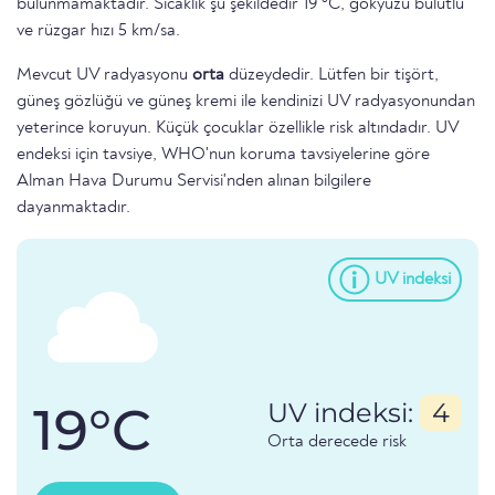
bulunmamaktadır. Sıcaklık şu şekildedir 19 °C, gökyüzü bulutlu
ve rüzgar hızı 5 km/sa.
Mevcut UV radyasyonu
orta
düzeydedir. Lütfen bir tişört,
güneş gözlüğü ve güneş kremi ile kendinizi UV radyasyonundan
yeterince koruyun. Küçük çocuklar özellikle risk altındadır. UV
endeksi için tavsiye, WHO'nun koruma tavsiyelerine göre
Alman Hava Durumu Servisi'nden alınan bilgilere
dayanmaktadır.
UV indeksi
19°C
UV indeksi:
4
Orta derecede risk