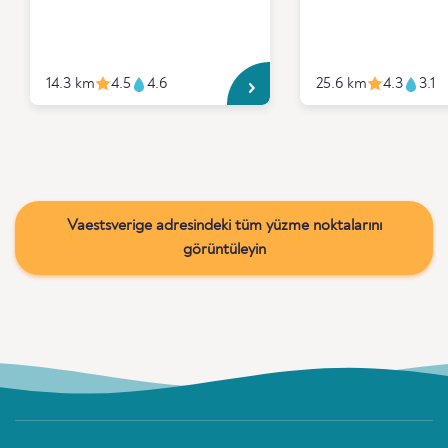
14.3 km
4.5
4.6
25.6 km
4.3
3.1
Vaestsverige adresindeki tüm yüzme noktalarını
görüntüleyin