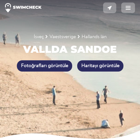
İsveç
Vaestsverige
Hallands län
VALLDA SANDOE
Fotoğrafları görüntüle
Haritayı görüntüle