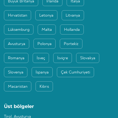
Büyük Britanya
İrlanda
İtalya
Hırvatistan
Letonya
Litvanya
Lüksemburg
Malta
Hollanda
Avusturya
Polonya
Portekiz
Romanya
İsveç
İsviçre
Slovakya
Slovenya
İspanya
Çek Cumhuriyeti
Macaristan
Kıbrıs
Üst bölgeler
Tirol, Avusturya