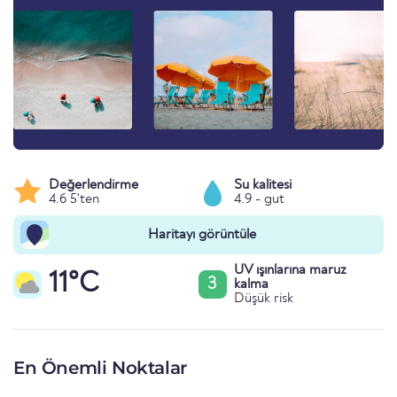
Değerlendirme
Su kalitesi
4.6 5'ten
4.9 - gut
Haritayı görüntüle
UV ışınlarına maruz
11°C
3
kalma
Düşük risk
En Önemli Noktalar