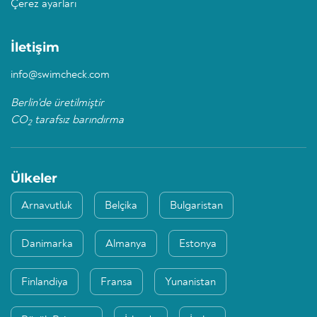
Çerez ayarları
İletişim
info@swimcheck.com
Berlin'de üretilmiştir
CO
tarafsız barındırma
2
Ülkeler
Arnavutluk
Belçika
Bulgaristan
Danimarka
Almanya
Estonya
Finlandiya
Fransa
Yunanistan