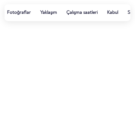
Fotoğraflar
Yaklaşım
Çalışma saatleri
Kabul
Su k