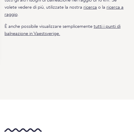
tutti gli altri luoghi di balneazione nel raggio di 10 km. Se
volete vedere di più, utilizzate la nostra
ricerca
o la
ricerca a
raggio
.
È anche possibile visualizzare semplicemente
tutti i punti di
balneazione in Vaestsverige.