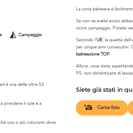
La zona balneare è facilmente
Se non ne avete avuto abbasta
vicino campeg
e
Campeggio
Secondo l'
UE
, la qualità del
per cinque anni consecutivi. 
balneazione TOP.
Allora, cosa state aspettando
PS: non dimenticate di lascia
ed è una delle oltre 53
Siete già stati in q
 a prendere il sole e a
Carica foto
che uno o più ristoranti dove