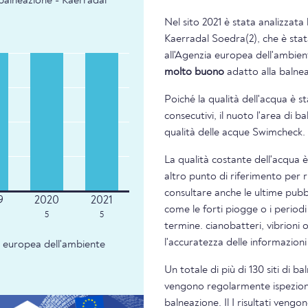
 balneazione - Kaerradal
Nel sito 2021 è stata analizzata 
Kaerradal Soedra(2), che è stat
all'Agenzia europea dell'ambient
molto buono
adatto alla balne
Poiché la qualità dell'acqua è s
consecutivi, il nuoto l'area di 
qualità delle acque Swimcheck.
La qualità costante dell'acqua 
altro punto di riferimento per 
consultare anche le ultime pubbl
come le forti piogge o i periodi
5
5
termine. cianobatteri, vibrioni 
l'accuratezza delle informazion
ia europea dell'ambiente
Un totale di più di 130 siti di b
vengono regolarmente ispezionati
balneazione. Il I risultati veng