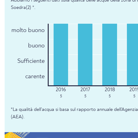
Abbiamo i seguenti dati sulla qualità delle acque della zona di
Soedra(2) *.
molto buono
buono
Sufficiente
carente
5
5
5
5
*La qualità dell'acqua si basa sul rapporto annuale dell'Agenz
(AEA).