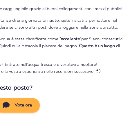
 raggiungibile grazie ai buoni collegamenti con i mezzi pubblici.
nza di una giornata di nuoto, siete invitati a pernottare nel
gio. Potete vedere se ci sono altri posti dove alloggiare nella
zona
qui sotto.
l'acqua è stata classificata come
"eccellente"
per 5 anni consecutivi.
Quindi nulla ostacola il piacere del bagno.
Questo è un luogo di
? Entrate nell'acqua fresca e divertitevi a nuotare!
re la vostra esperienza nelle recensioni successive! 🙂
uesto posto?
Vota ora