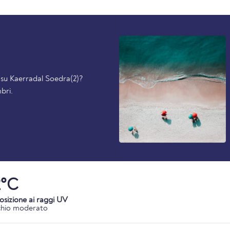
i su Kaerradal Soedra(2)?
bri.
2°C
osizione ai raggi UV
chio moderato