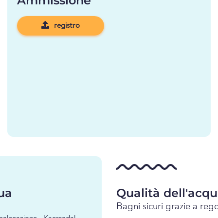
Ammissione
registro
ua
Qualità dell'acq
Bagni sicuri grazie a rego