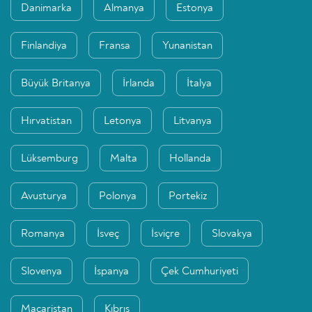
Danimarka
Almanya
Estonya
Finlandiya
Fransa
Yunanistan
Büyük Britanya
İrlanda
İtalya
Hırvatistan
Letonya
Litvanya
Lüksemburg
Malta
Hollanda
Avusturya
Polonya
Portekiz
Romanya
İsveç
İsviçre
Slovakya
Slovenya
İspanya
Çek Cumhuriyeti
Macaristan
Kıbrıs