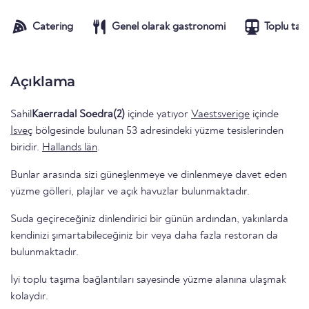
Catering
Genel olarak gastronomi
Toplu taş
Açıklama
Sahil
Kaerradal Soedra(2)
içinde yatıyor
Vaestsverige
içinde
İsveç
bölgesinde bulunan 53 adresindeki yüzme tesislerinden
biridir.
Hallands län
.
Bunlar arasında sizi güneşlenmeye ve dinlenmeye davet eden
yüzme gölleri, plajlar ve açık havuzlar bulunmaktadır.
Suda geçireceğiniz dinlendirici bir günün ardından, yakınlarda
kendinizi şımartabileceğiniz bir veya daha fazla restoran da
bulunmaktadır.
İyi toplu taşıma bağlantıları sayesinde yüzme alanına ulaşmak
kolaydır.