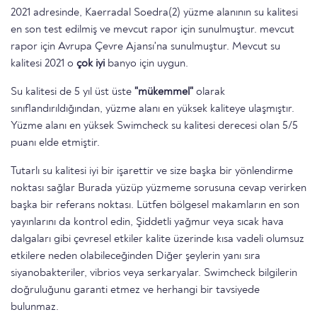
2021 adresinde, Kaerradal Soedra(2) yüzme alanının su kalitesi
en son test edilmiş ve mevcut rapor için sunulmuştur. mevcut
rapor için Avrupa Çevre Ajansı'na sunulmuştur. Mevcut su
kalitesi 2021 o
çok iyi
banyo için uygun.
Su kalitesi de 5 yıl üst üste
"mükemmel"
olarak
sınıflandırıldığından, yüzme alanı en yüksek kaliteye ulaşmıştır.
Yüzme alanı en yüksek Swimcheck su kalitesi derecesi olan 5/5
puanı elde etmiştir.
Tutarlı su kalitesi iyi bir işarettir ve size başka bir yönlendirme
noktası sağlar Burada yüzüp yüzmeme sorusuna cevap verirken
başka bir referans noktası. Lütfen bölgesel makamların en son
yayınlarını da kontrol edin, Şiddetli yağmur veya sıcak hava
dalgaları gibi çevresel etkiler kalite üzerinde kısa vadeli olumsuz
etkilere neden olabileceğinden Diğer şeylerin yanı sıra
siyanobakteriler, vibrios veya serkaryalar. Swimcheck bilgilerin
doğruluğunu garanti etmez ve herhangi bir tavsiyede
bulunmaz.