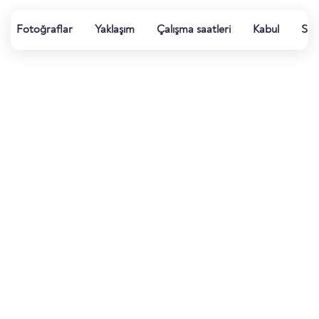
Fotoğraflar
Yaklaşım
Çalışma saatleri
Kabul
Su k