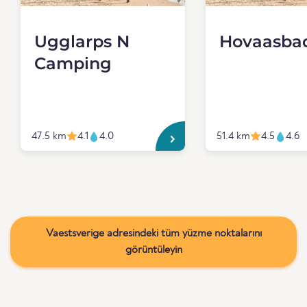
Ugglarps N
Hovaasba
Camping
47.5 km
4.1
4.0
51.4 km
4.5
4.6
Vaestsverige adresindeki tüm yüzme noktalarını
görüntüleyin