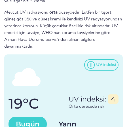
ve rüzgar hızı 5 km/sa.
Mevcut UV radyasyonu
orta
düzeydedir. Lütfen bir tişört,
güneş gözlüğü ve güneş kremi ile kendinizi UV radyasyonundan
yeterince koruyun. Küçük çocuklar özellikle risk altındadır. UV
endeksi için tavsiye, WHO'nun koruma tavsiyelerine göre
Alman Hava Durumu Servisi'nden alınan bilgilere
dayanmaktadır.
UV indeksi
19°C
UV indeksi:
4
Orta derecede risk
Bugün
Yarın