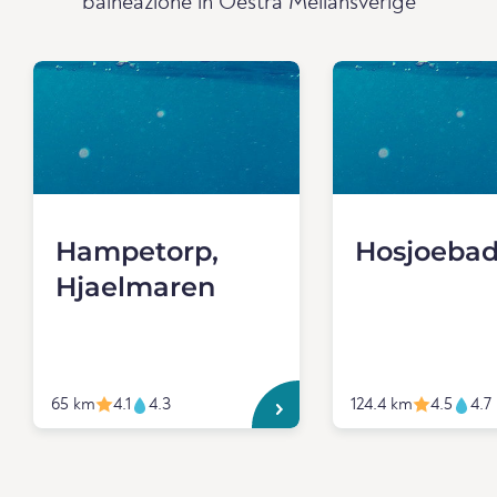
balneazione in Oestra Mellansverige
Hampetorp,
Hosjoebad
Hjaelmaren
65 km
4.1
4.3
124.4 km
4.5
4.7