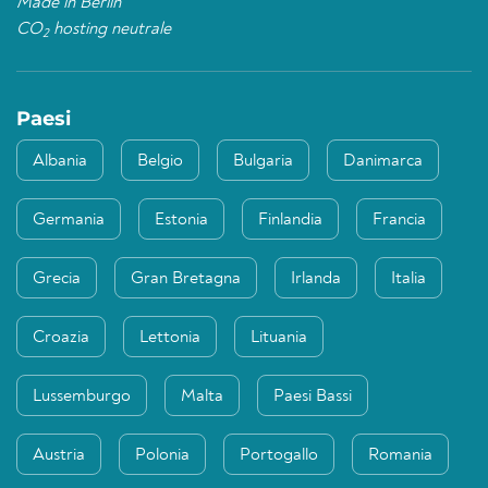
Made in Berlin
CO
hosting neutrale
2
Paesi
Albania
Belgio
Bulgaria
Danimarca
Germania
Estonia
Finlandia
Francia
Grecia
Gran Bretagna
Irlanda
Italia
Croazia
Lettonia
Lituania
Lussemburgo
Malta
Paesi Bassi
Austria
Polonia
Portogallo
Romania