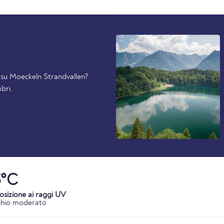
i su Moeckeln Strandvallen?
bri.
5°C
osizione ai raggi UV
chio moderato