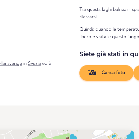
Tra questi, laghi balneari, sp
rilassarsi.
Quindi: quando le temperatu
libero e visitate questo luog
Siete già stati in q
lansverige
in
Svezia
ed è
Carica foto