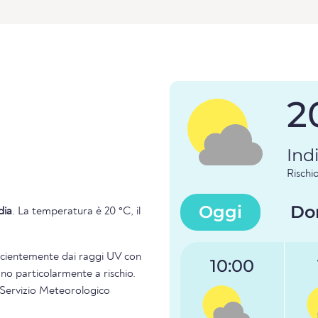
2
Ind
Risch
Oggi
Do
dia
. La temperatura è 20 °C, il
ficientemente dai raggi UV con
10:00
ono particolarmente a rischio.
l Servizio Meteorologico