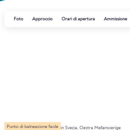
Foto
Approccio
Orari di apertura
Ammissione
Punto di balneazione facile
in Svezia, Oestra Mellansverige