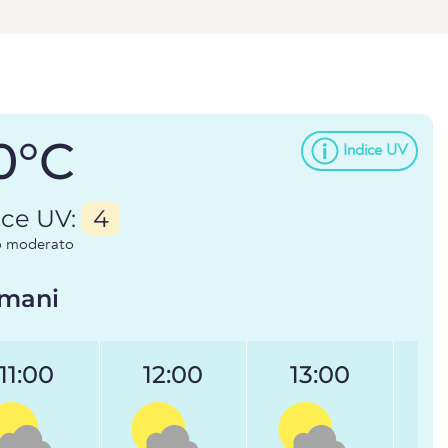
0°C
Indice UV
ice UV:
4
io moderato
mani
11:00
12:00
13:00