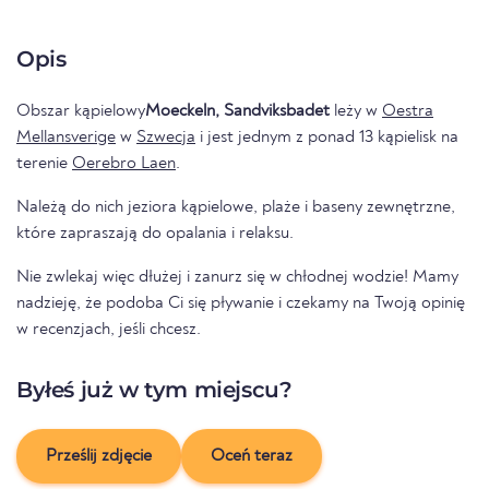
Opis
Obszar kąpielowy
Moeckeln, Sandviksbadet
leży w
Oestra
Mellansverige
w
Szwecja
i jest jednym z ponad 13 kąpielisk na
terenie
Oerebro Laen
.
Należą do nich jeziora kąpielowe, plaże i baseny zewnętrzne,
które zapraszają do opalania i relaksu.
Nie zwlekaj więc dłużej i zanurz się w chłodnej wodzie! Mamy
nadzieję, że podoba Ci się pływanie i czekamy na Twoją opinię
w recenzjach, jeśli chcesz.
Byłeś już w tym miejscu?
Prześlij zdjęcie
Oceń teraz