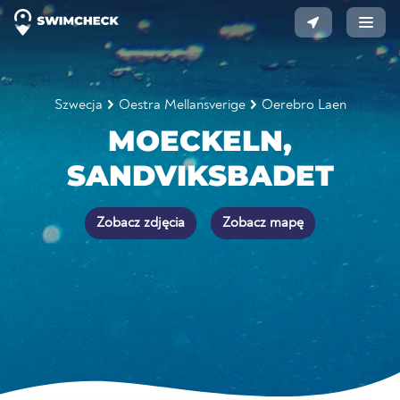
Szwecja
Oestra Mellansverige
Oerebro Laen
MOECKELN,
SANDVIKSBADET
Zobacz zdjęcia
Zobacz mapę