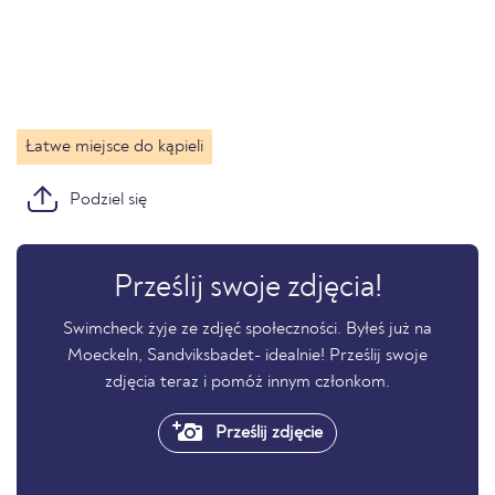
Łatwe miejsce do kąpieli
Podziel się
Prześlij swoje zdjęcia!
Swimcheck żyje ze zdjęć społeczności. Byłeś już na
Moeckeln, Sandviksbadet- idealnie! Prześlij swoje
zdjęcia teraz i pomóż innym członkom.
Prześlij zdjęcie