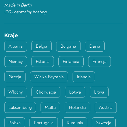
Made in Berlin
CO
neutralny hosting
2
Kraje
Albania
Belgia
Bułgaria
Dania
Niemcy
Estonia
Finlandia
Francja
Grecja
Wielka Brytania
Irlandia
Włochy
Chorwacja
Łotwa
Litwa
Luksemburg
Malta
Holandia
Austria
Polska
Portugalia
Rumunia
Szwecja