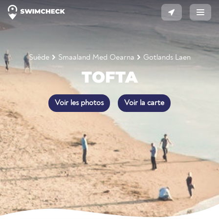
Suède
Smaaland Med Oearna
Gotlands Laen
TOFTA
Voir les photos
Voir la carte