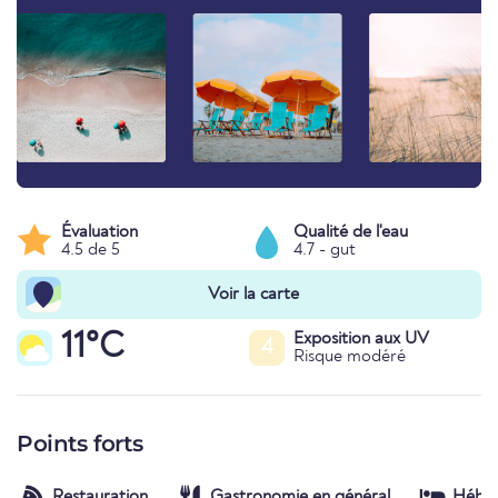
Évaluation
Qualité de l'eau
4.5 de 5
4.7 - gut
Voir la carte
11°C
Exposition aux UV
4
Risque modéré
Points forts
Restauration
Gastronomie en général
Hébe