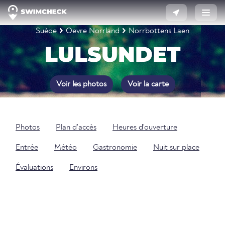
Suède
Oevre Norrland
Norrbottens Laen
LULSUNDET
Voir les photos
Voir la carte
Photos
Plan d'accès
Heures d'ouverture
Entrée
Météo
Gastronomie
Nuit sur place
Évaluations
Environs