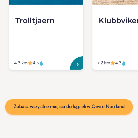
Trolltjaern
Klubbvike
4.3 km
4.5
7.2 km
4.3
Zobacz wszystkie miejsca do kąpieli w Oevre Norrland