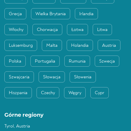
Grecja
Wielka Brytania
Irlandia
Włochy
Chorwacja
Łotwa
Litwa
Luksemburg
Malta
Holandia
Austria
Polska
Portugalia
Rumunia
Szwecja
Szwajcaria
Słowacja
Słowenia
Hiszpania
Czechy
Węgry
Cypr
Górne regiony
Tyrol, Austria