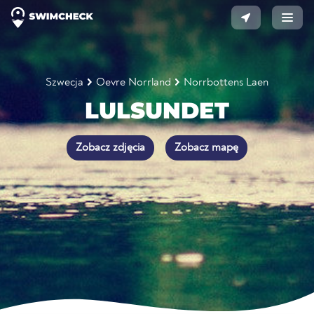
Szwecja
Oevre Norrland
Norrbottens Laen
LULSUNDET
Zobacz zdjęcia
Zobacz mapę