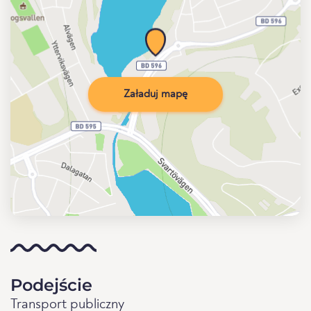
Załaduj mapę
Podejście
Transport publiczny