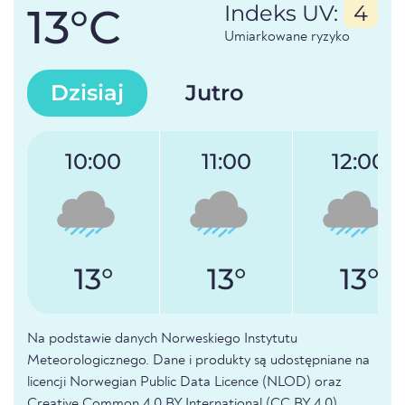
13°C
Indeks UV:
4
Umiarkowane ryzyko
Dzisiaj
Jutro
10:00
11:00
12:00
13°
13°
13°
Na podstawie danych Norweskiego Instytutu
Meteorologicznego. Dane i produkty są udostępniane na
licencji Norwegian Public Data Licence (NLOD) oraz
Creative Common 4.0 BY International (CC BY 4.0).