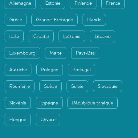
Allemagne
Estonie
Finlande
France
Grèce
Grande-Bretagne
Irlande
Italie
Croatie
Lettonie
Lituanie
Luxembourg
Malte
Pays-Bas
Autriche
Pologne
Portugal
Roumanie
Suède
Suisse
Slovaquie
Slovénie
Espagne
République tchèque
Hongrie
Chypre