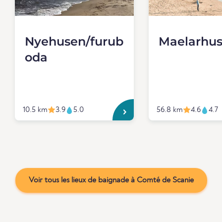
Nyehusen/furub
Maelarhu
oda
10.5 km
3.9
5.0
56.8 km
4.6
4.7
Voir tous les lieux de baignade à Comté de Scanie