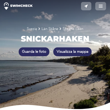
Svezia
Län Skåne
Skaane Laen
SNICKARHAKEN
Guarda le foto
Visualizza la mappa