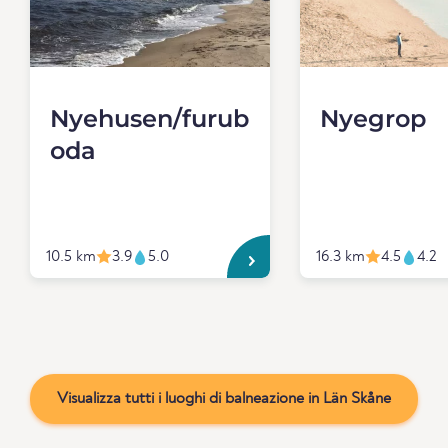
Nyehusen/furub
Nyegrop
oda
10.5 km
3.9
5.0
16.3 km
4.5
4.2
Visualizza tutti i luoghi di balneazione in Län Skåne