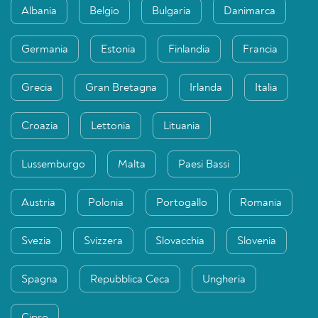
Albania
Belgio
Bulgaria
Danimarca
Germania
Estonia
Finlandia
Francia
Grecia
Gran Bretagna
Irlanda
Italia
Croazia
Lettonia
Lituania
Lussemburgo
Malta
Paesi Bassi
Austria
Polonia
Portogallo
Romania
Svezia
Svizzera
Slovacchia
Slovenia
Spagna
Repubblica Ceca
Ungheria