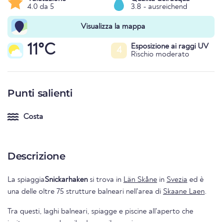
4.0 da 5
3.8 - ausreichend
Visualizza la mappa
11°C
Esposizione ai raggi UV
4
Rischio moderato
Punti salienti
Costa
Descrizione
La spiaggia
Snickarhaken
si trova in
Län Skåne
in
Svezia
ed è
una delle oltre 75 strutture balneari nell'area di
Skaane Laen
.
Tra questi, laghi balneari, spiagge e piscine all'aperto che