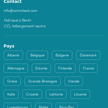
Contact
info@swimcheck.com
Fabriqué à Berlin
CO
hébergement neutre
2
Pays
Albanie
Belgique
Bulgarie
Danemark
Allemagne
Estonie
Finlande
France
Grèce
Grande-Bretagne
Irlande
Italie
Croatie
Lettonie
Lituanie
Luxembourg
Malte
Pays-Bas