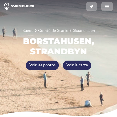
Suède
Comté de Scanie
Skaane Laen
BORSTAHUSEN,
STRANDBYN
Voir les photos
Voir la carte