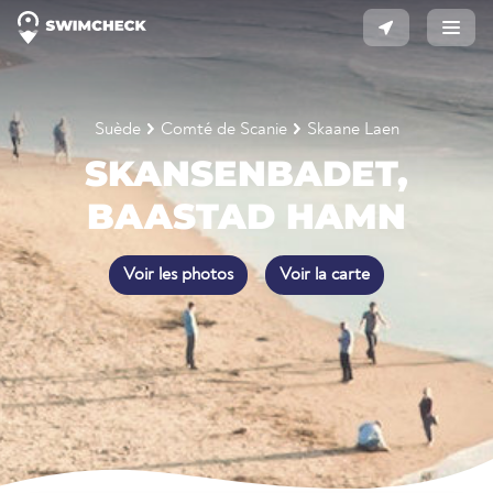
Suède
Comté de Scanie
Skaane Laen
SKANSENBADET,
BAASTAD HAMN
Voir les photos
Voir la carte