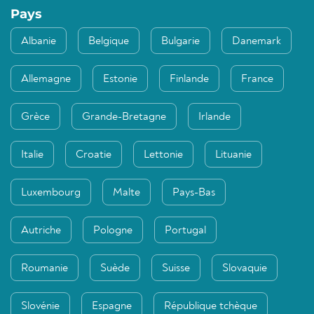
Pays
Albanie
Belgique
Bulgarie
Danemark
Allemagne
Estonie
Finlande
France
Grèce
Grande-Bretagne
Irlande
Italie
Croatie
Lettonie
Lituanie
Luxembourg
Malte
Pays-Bas
Autriche
Pologne
Portugal
Roumanie
Suède
Suisse
Slovaquie
Slovénie
Espagne
République tchèque