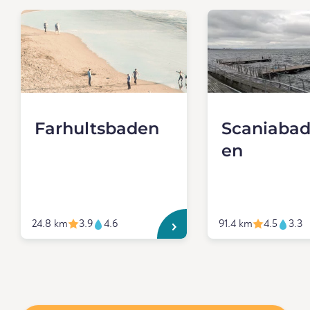
Farhultsbaden
Scaniabad
en
24.8 km
3.9
4.6
91.4 km
4.5
3.3