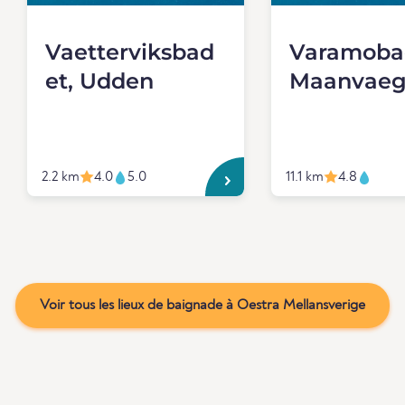
Vaetterviksbad
Varamoba
et, Udden
Maanvae
2.2 km
4.0
5.0
11.1 km
4.8
Voir tous les lieux de baignade à Oestra Mellansverige