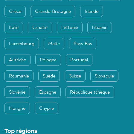
Grèce
Grande-Bretagne
Irlande
Italie
Croatie
Lettonie
Lituanie
Luxembourg
Malte
Pays-Bas
Autriche
Pologne
Portugal
Roumanie
Suède
Suisse
Slovaquie
Slovénie
Espagne
République tchèque
Hongrie
Chypre
Top régions