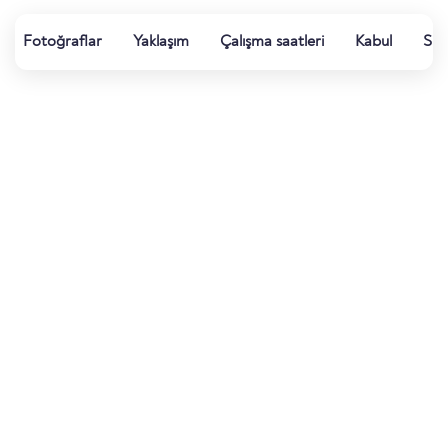
Fotoğraflar
Yaklaşım
Çalışma saatleri
Kabul
Su k