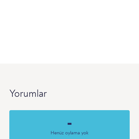
Yorumlar
-
Henüz oylama yok