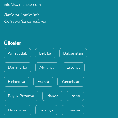
info@swimcheck.com
Berlin'de üretilmiştir
CO
tarafsız barındırma
2
Ülkeler
Arnavutluk
Belçika
Bulgaristan
Danimarka
Almanya
Estonya
Finlandiya
Fransa
Yunanistan
Büyük Britanya
İrlanda
İtalya
Hırvatistan
Letonya
Litvanya