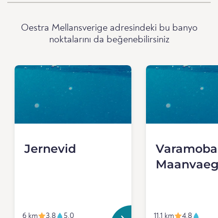
Oestra Mellansverige adresindeki bu banyo
noktalarını da beğenebilirsiniz
Jernevid
Varamoba
Maanvae
6 km
3.8
5.0
11.1 km
4.8