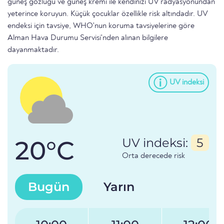
güneş gözlüğü ve güneş kremi ile kendinizi UV radyasyonundan
yeterince koruyun. Küçük çocuklar özellikle risk altındadır. UV
endeksi için tavsiye, WHO'nun koruma tavsiyelerine göre
Alman Hava Durumu Servisi'nden alınan bilgilere
dayanmaktadır.
UV indeksi
20°C
UV indeksi:
5
Orta derecede risk
Bugün
Yarın