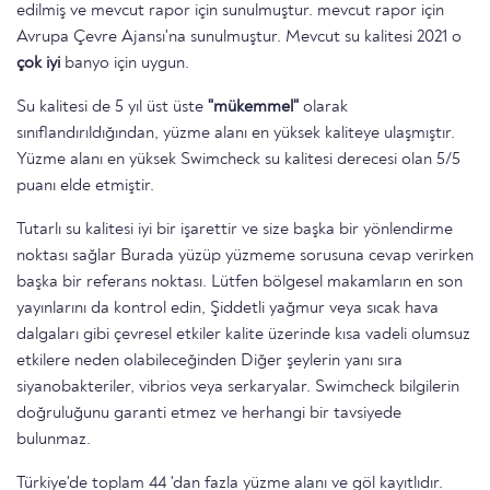
edilmiş ve mevcut rapor için sunulmuştur. mevcut rapor için
Avrupa Çevre Ajansı'na sunulmuştur. Mevcut su kalitesi 2021 o
çok iyi
banyo için uygun.
Su kalitesi de 5 yıl üst üste
"mükemmel"
olarak
sınıflandırıldığından, yüzme alanı en yüksek kaliteye ulaşmıştır.
Yüzme alanı en yüksek Swimcheck su kalitesi derecesi olan 5/5
puanı elde etmiştir.
Tutarlı su kalitesi iyi bir işarettir ve size başka bir yönlendirme
noktası sağlar Burada yüzüp yüzmeme sorusuna cevap verirken
başka bir referans noktası. Lütfen bölgesel makamların en son
yayınlarını da kontrol edin, Şiddetli yağmur veya sıcak hava
dalgaları gibi çevresel etkiler kalite üzerinde kısa vadeli olumsuz
etkilere neden olabileceğinden Diğer şeylerin yanı sıra
siyanobakteriler, vibrios veya serkaryalar. Swimcheck bilgilerin
doğruluğunu garanti etmez ve herhangi bir tavsiyede
bulunmaz.
Türkiye'de toplam 44 'dan fazla yüzme alanı ve göl kayıtlıdır.