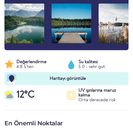
Değerlendirme
Su kalitesi
4.8 5'ten
5.0 - sehr gut
Haritayı görüntüle
UV ışınlarına maruz
12°C
4
kalma
Orta derecede risk
En Önemli Noktalar