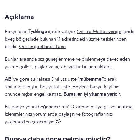
Açıklama
Banyo alanı
Tycklinge
içinde yatıyor
Oestra Mellansverige
içinde
İsveç
bölgesinde bulunan 11 adresindeki yüzme tesislerinden
biridir.
Oestergoetlands Laen
.
Bunlar arasında sizi güneşlenmeye ve dinlenmeye davet eden
yüzme gölleri, plajlar ve açık havuzlar bulunmaktadır.
AB
'ye göre su kalitesi 5 yıl üst üste
"mükemmel"
olarak
sınıflandırılmıştır. beş yıl üst üste. Böylece banyo keyfinin
önünde hiçbir engel kalmaz.
Burası en iyi yıkanma yeridir.
Bu banyo yerini beğendiniz mi? O zaman oraya git ve unutma:
İzlenimlerinizi yorumlarda paylaşın ve fotoğraflarınızı
yüklemekten çekinmeyin 🙂
Buraya daha önce gelmiş miydin?