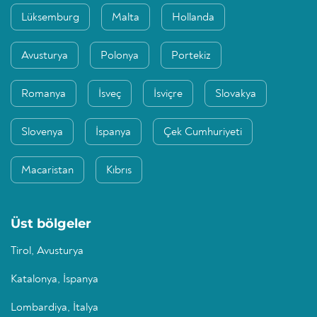
Lüksemburg
Malta
Hollanda
Avusturya
Polonya
Portekiz
Romanya
İsveç
İsviçre
Slovakya
Slovenya
İspanya
Çek Cumhuriyeti
Macaristan
Kıbrıs
Üst bölgeler
Tirol, Avusturya
Katalonya, İspanya
Lombardiya, İtalya