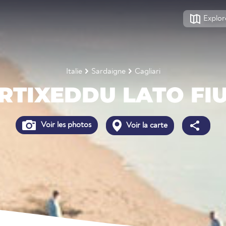
Explor
Italie
Sardaigne
Cagliari
RTIXEDDU LATO FI
Voir les photos
Voir la carte