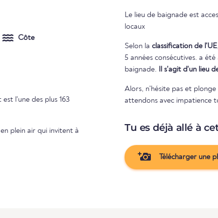
Le lieu de baignade est acces
locaux
Côte
Selon la
classification de l'UE
5 années consécutives. a été attribuée à la baignade. Rien ne s'oppose donc aux plaisirs de la
baignade.
Il s'agit d'un lieu
Alors, n'hésite pas et plong
 est l'une des plus 163
attendons avec impatience ton
Tu es déjà allé à ce
n plein air qui invitent à
Télécharger une p