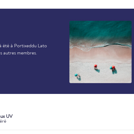
à été à Portixeddu Lato
les autres membres.
aux UV
éré