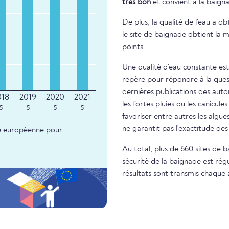
très bon
et convient à la baign
De plus, la qualité de l'eau a o
le site de baignade obtient la m
points.
Une qualité d'eau constante est
repère pour répondre à la questi
dernières publications des autor
les fortes pluies ou les canicule
5
5
5
5
favoriser entre autres les algue
ne garantit pas l'exactitude d
nce européenne pour
Au total, plus de 660 sites de 
sécurité de la baignade est régu
résultats sont transmis chaque