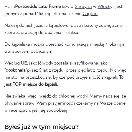
Plaża
Portixeddu Lato Fiume
leży w
Sardynia
w
Włochy
i jest
jednym z ponad 163 kąpielisk na terenie
Cagliari
.
Należą do nich jeziora kąpielowe, plaże i baseny zewnętrzne,
które zapraszają do opalania i relaksu.
Do kąpieliska można dojechać komunikacją miejską / lokalnym
transportem publicznym
Według
UE
, jakość wody została sklasyfikowana jako
"doskonała"
przez 5 lat z rzędu. przez pięć lat z rzędu. Nic więc
nie stoi na przeszkodzie, by czerpać przyjemność z kąpieli.
To
jest TOP miejsce do kąpieli.
Nie zwlekaj więc i wejdź do chłodnej wody! Mamy nadzieję, że
pływanie sprawi Wam przyjemność i czekamy na Wasze opinie
w recenzjach, jeśli się spodobają.
Byłeś już w tym miejscu?