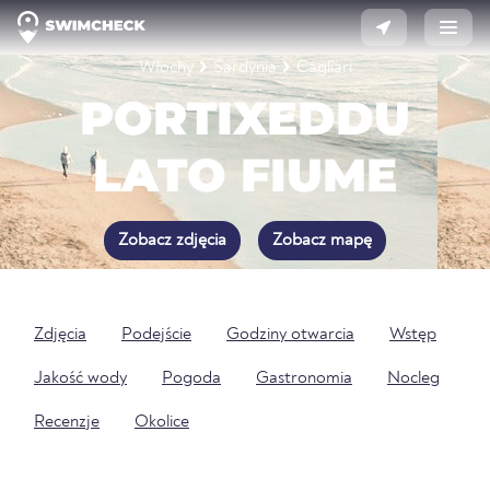
Włochy
Sardynia
Cagliari
PORTIXEDDU
LATO FIUME
Zobacz zdjęcia
Zobacz mapę
Zdjęcia
Podejście
Godziny otwarcia
Wstęp
Jakość wody
Pogoda
Gastronomia
Nocleg
Recenzje
Okolice